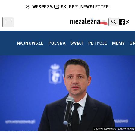
WESPRZYJ
SKLEP
NEWSLETTER
NAJNOWSZE
POLSKA
ŚWIAT
PETYCJE
MEMY
G
Zbyszek Kaczmarek - Gazeta Polska
Rafał Trzaskowski