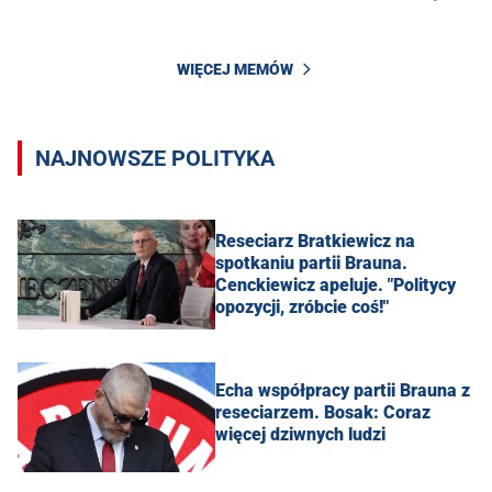
WIĘCEJ MEMÓW
NAJNOWSZE POLITYKA
Reseciarz Bratkiewicz na
spotkaniu partii Brauna.
Cenckiewicz apeluje. "Politycy
opozycji, zróbcie coś!"
Echa współpracy partii Brauna z
reseciarzem. Bosak: Coraz
więcej dziwnych ludzi