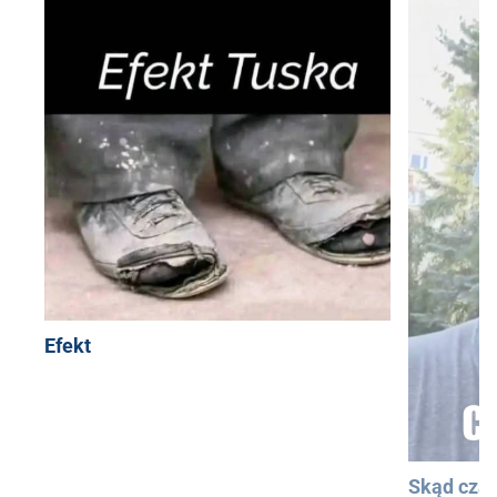
Efekt
Skąd cza