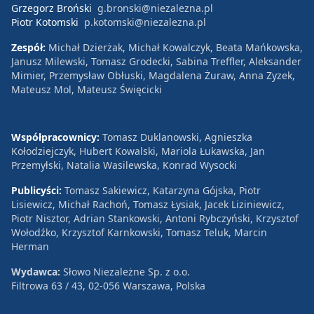
Grzegorz Broński
g.bronski@niezalezna.pl
Piotr Kotomski
p.kotomski@niezalezna.pl
Zespół:
Michał Dzierżak, Michał Kowalczyk, Beata Mańkowska,
Janusz Milewski, Tomasz Grodecki, Sabina Treffler, Aleksander
Mimier, Przemysław Obłuski, Magdalena Żuraw, Anna Zyzek,
Mateusz Mol, Mateusz Święcicki
Współpracownicy:
Tomasz Duklanowski, Agnieszka
Kołodziejczyk, Hubert Kowalski, Mariola Łukawska, Jan
Przemyłski, Natalia Wasilewska, Konrad Wysocki
Publicyści:
Tomasz Sakiewicz, Katarzyna Gójska, Piotr
Lisiewicz, Michał Rachoń, Tomasz Łysiak, Jacek Liziniewicz,
Piotr Nisztor, Adrian Stankowski, Antoni Rybczyński, Krzysztof
Wołodźko, Krzysztof Karnkowski, Tomasz Teluk, Marcin
Herman
Wydawca:
Słowo Niezależne Sp. z o.o.
Filtrowa 63 / 43, 02-056 Warszawa, Polska