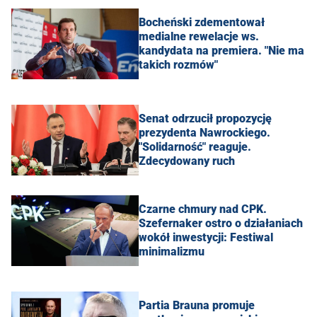
Bocheński zdementował
medialne rewelacje ws.
kandydata na premiera. "Nie ma
takich rozmów"
Senat odrzucił propozycję
prezydenta Nawrockiego.
"Solidarność" reaguje.
Zdecydowany ruch
Czarne chmury nad CPK.
Szefernaker ostro o działaniach
wokół inwestycji: Festiwal
minimalizmu
Partia Brauna promuje