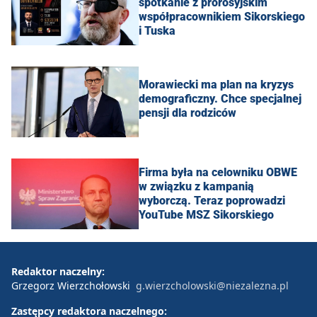
spotkanie z prorosyjskim
współpracownikiem Sikorskiego
i Tuska
Morawiecki ma plan na kryzys
demograficzny. Chce specjalnej
pensji dla rodziców
Firma była na celowniku OBWE
w związku z kampanią
wyborczą. Teraz poprowadzi
YouTube MSZ Sikorskiego
Redaktor naczelny:
Grzegorz Wierzchołowski
g.wierzcholowski@niezalezna.pl
Zastępcy redaktora naczelnego: