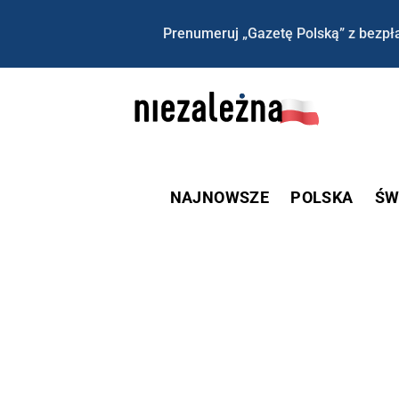
Prenumeruj „Gazetę Polską” z bezpła
NAJNOWSZE
POLSKA
ŚW