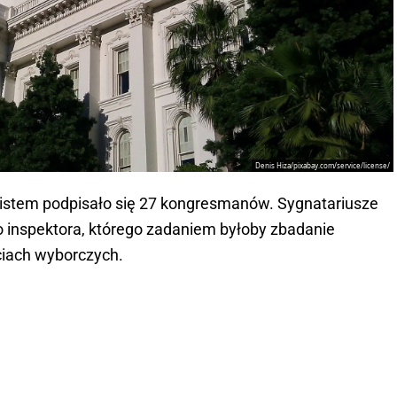
Denis Hiza/pixabay.com/service/license/
 listem podpisało się 27 kongresmanów. Sygnatariusze
o inspektora, którego zadaniem byłoby zbadanie
ciach wyborczych.