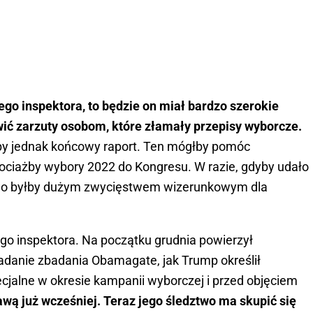
ego inspektora, to będzie on miał bardzo szerokie
wić zarzuty osobom, które złamały przepisy wyborcze.
by jednak końcowy raport. Ten mógłby pomóc
hociażby wybory 2022 do Kongresu. W razie, gdyby udało
two byłby dużym zwycięstwem wizerunkowym dla
ego inspektora. Na początku grudnia powierzył
danie zbadania Obamagate, jak Trump określił
pecjalne w okresie kampanii wyborczej i przed objęciem
wą już wcześniej. Teraz jego śledztwo ma skupić się