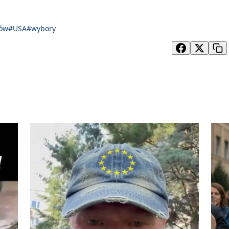
rów
#USA
#wybory