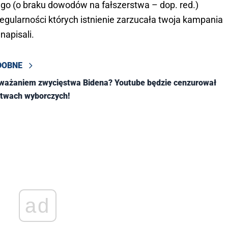
go (o braku dowodów na fałszerstwa – dop. red.)
egularności których istnienie zarzucała twoja kampania
 napisali.
DOBNE
dważaniem zwycięstwa Bidena? Youtube będzie cenzurował
stwach wyborczych!
ad