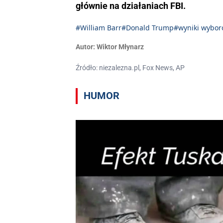
głównie na działaniach FBI.
#William Barr
#Donald Trump
#wyniki wybo
Autor:
Wiktor Młynarz
Źródło: niezalezna.pl, Fox News, AP
HUMOR