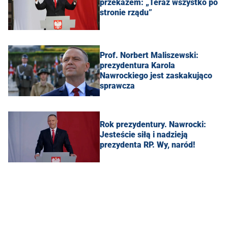
przekazem: „Teraz wszystko po
stronie rządu”
Prof. Norbert Maliszewski:
prezydentura Karola
Nawrockiego jest zaskakująco
sprawcza
Rok prezydentury. Nawrocki:
Jesteście siłą i nadzieją
prezydenta RP. Wy, naród!