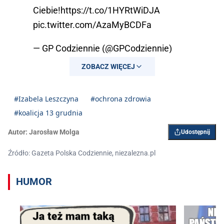
Ciebie!
https://t.co/1HYRtWiDJA
pic.twitter.com/AzaMyBCDFa
— GP Codziennie (@GPCodziennie)
June 11, 2025
ZOBACZ WIĘCEJ
#Izabela Leszczyna
#ochrona zdrowia
#koalicja 13 grudnia
Autor:
Jarosław Molga
Udostępnij
Źródło: Gazeta Polska Codziennie, niezalezna.pl
HUMOR