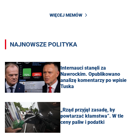
WIĘCEJ MEMÓW
NAJNOWSZE POLITYKA
Internauci stanęli za
Nawrockim. Opublikowano
analizę komentarzy po wpisie
Tuska
„Rząd przyjął zasadę, by
powtarzać kłamstwa”. W tle
ceny paliw i podatki