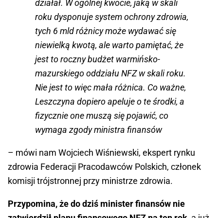
działał. W ogólnej kwocie, jaką w skali
roku dysponuje system ochrony zdrowia,
tych 6 mld różnicy może wydawać się
niewielką kwotą, ale warto pamiętać, że
jest to roczny budżet warmińsko-
mazurskiego oddziału NFZ w skali roku.
Nie jest to więc mała różnica. Co ważne,
Leszczyna dopiero apeluje o te środki, a
fizycznie one muszą się pojawić, co
wymaga zgody ministra finansów
– mówi nam Wojciech Wiśniewski, ekspert rynku
zdrowia Federacji Pracodawców Polskich, członek
komisji trójstronnej przy ministrze zdrowia.
Przypomina, że do dziś minister finansów nie
zatwierdził planu finansowego NFZ na ten rok,
a już