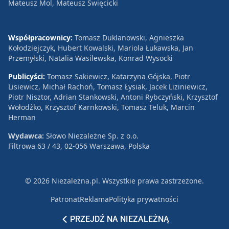
Mateusz Mol, Mateusz Święcicki
Współpracownicy:
Tomasz Duklanowski, Agnieszka
Kołodziejczyk, Hubert Kowalski, Mariola Łukawska, Jan
Przemyłski, Natalia Wasilewska, Konrad Wysocki
Publicyści:
Tomasz Sakiewicz, Katarzyna Gójska, Piotr
Lisiewicz, Michał Rachoń, Tomasz Łysiak, Jacek Liziniewicz,
Piotr Nisztor, Adrian Stankowski, Antoni Rybczyński, Krzysztof
Wołodźko, Krzysztof Karnkowski, Tomasz Teluk, Marcin
Herman
Wydawca:
Słowo Niezależne Sp. z o.o.
Filtrowa 63 / 43, 02-056 Warszawa, Polska
© 2026 Niezależna.pl. Wszystkie prawa zastrzeżone.
Patronat
Reklama
Polityka prywatności
PRZEJDŹ NA NIEZALEŻNĄ