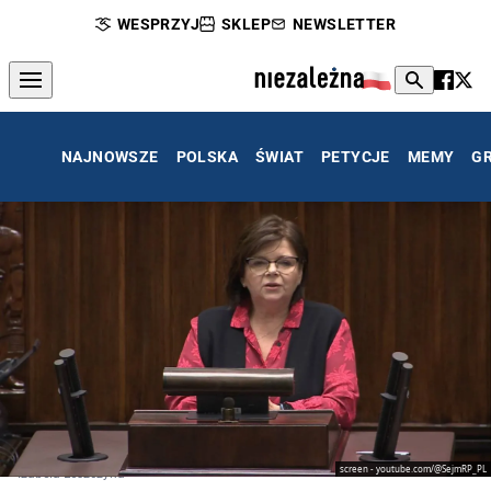
WESPRZYJ
SKLEP
NEWSLETTER
NAJNOWSZE
POLSKA
ŚWIAT
PETYCJE
MEMY
G
screen - youtube.com/@SejmRP_PL
Izabela Leszczyna