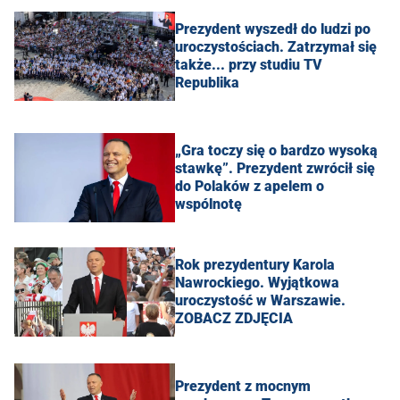
Prezydent wyszedł do ludzi po
uroczystościach. Zatrzymał się
także... przy studiu TV
Republika
„Gra toczy się o bardzo wysoką
stawkę”. Prezydent zwrócił się
do Polaków z apelem o
wspólnotę
Rok prezydentury Karola
Nawrockiego. Wyjątkowa
uroczystość w Warszawie.
ZOBACZ ZDJĘCIA
Prezydent z mocnym