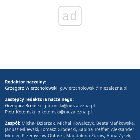
ad
Redaktor naczelny:
Grzegorz Wierzchołowski
g.wierzcholowski@niezalezna.pl
Zastępcy redaktora naczelnego:
Grzegorz Broński
g.bronski@niezalezna.pl
Piotr Kotomski
p.kotomski@niezalezna.pl
Zespół:
Michał Dzierżak, Michał Kowalczyk, Beata Mańkowska,
Janusz Milewski, Tomasz Grodecki, Sabina Treffler, Aleksander
Mimier, Przemysław Obłuski, Magdalena Żuraw, Anna Zyzek,