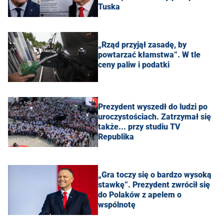
Tuska
„Rząd przyjął zasadę, by
powtarzać kłamstwa”. W tle
ceny paliw i podatki
Prezydent wyszedł do ludzi po
uroczystościach. Zatrzymał się
także... przy studiu TV
Republika
„Gra toczy się o bardzo wysoką
stawkę”. Prezydent zwrócił się
do Polaków z apelem o
wspólnotę