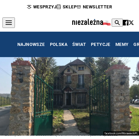
WESPRZYJ
SKLEP
NEWSLETTER
NAJNOWSZE
POLSKA
ŚWIAT
PETYCJE
MEMY
G
facebook.com/MorawieckiPL
Dawny dom Marii Skłodowskiej-Curie i Piotra Curie jest na sprzedaż