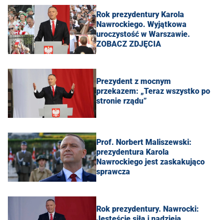
Rok prezydentury Karola
Nawrockiego. Wyjątkowa
uroczystość w Warszawie.
ZOBACZ ZDJĘCIA
Prezydent z mocnym
przekazem: „Teraz wszystko po
stronie rządu”
Prof. Norbert Maliszewski:
prezydentura Karola
Nawrockiego jest zaskakująco
sprawcza
Rok prezydentury. Nawrocki:
Jesteście siłą i nadzieją