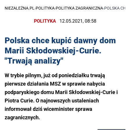
NIEZALEŻNA.PL
›
POLITYKA
›
POLITYKA ZAGRANICZNA
›
POLSKA CHCE
POLITYKA
12.05.2021, 08:58
Polska chce kupić dawny dom
Marii Skłodowskiej-Curie.
"Trwają analizy"
W trybie pilnym, już od poniedziałku trwają
pierwsze działania MSZ w sprawie nabycia
podparyskiego domu Marii Skłodowskiej-Curie i
Piotra Curie. O najnowszych ustaleniach
informował dziś wiceminister sprawa
zagranicznych.