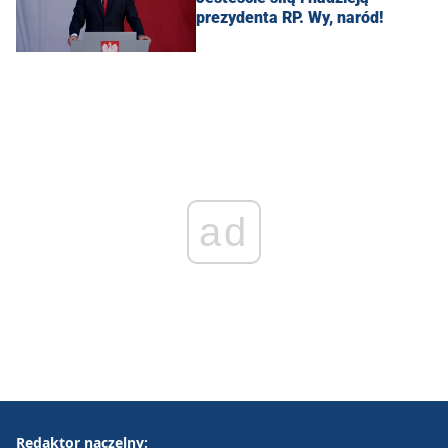
prezydenta RP. Wy, naród!
ad
Redaktor naczelny: