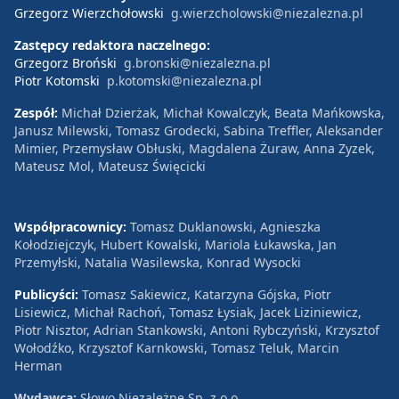
Grzegorz Wierzchołowski
g.wierzcholowski@niezalezna.pl
Zastępcy redaktora naczelnego:
Grzegorz Broński
g.bronski@niezalezna.pl
Piotr Kotomski
p.kotomski@niezalezna.pl
Zespół:
Michał Dzierżak, Michał Kowalczyk, Beata Mańkowska,
Janusz Milewski, Tomasz Grodecki, Sabina Treffler, Aleksander
Mimier, Przemysław Obłuski, Magdalena Żuraw, Anna Zyzek,
Mateusz Mol, Mateusz Święcicki
Współpracownicy:
Tomasz Duklanowski, Agnieszka
Kołodziejczyk, Hubert Kowalski, Mariola Łukawska, Jan
Przemyłski, Natalia Wasilewska, Konrad Wysocki
Publicyści:
Tomasz Sakiewicz, Katarzyna Gójska, Piotr
Lisiewicz, Michał Rachoń, Tomasz Łysiak, Jacek Liziniewicz,
Piotr Nisztor, Adrian Stankowski, Antoni Rybczyński, Krzysztof
Wołodźko, Krzysztof Karnkowski, Tomasz Teluk, Marcin
Herman
Wydawca:
Słowo Niezależne Sp. z o.o.