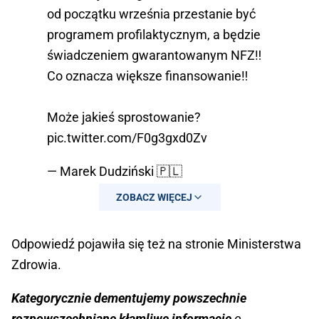
od początku września przestanie być
programem profilaktycznym, a będzie
świadczeniem gwarantowanym NFZ‼️
Co oznacza większe finansowanie‼️
Może jakieś sprostowanie?
pic.twitter.com/F0g3gxd0Zv
— Marek Dudziński 🇵🇱
(@dudzinski_marek)
July 10, 2022
ZOBACZ WIĘCEJ
Odpowiedź pojawiła się też na stronie Ministerstwa
Zdrowia.
Kategorycznie dementujemy powszechnie
rozpowszechniane kłamliwe informacje
o