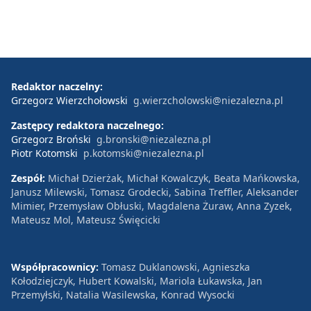
Redaktor naczelny:
Grzegorz Wierzchołowski
g.wierzcholowski@niezalezna.pl
Zastępcy redaktora naczelnego:
Grzegorz Broński
g.bronski@niezalezna.pl
Piotr Kotomski
p.kotomski@niezalezna.pl
Zespół:
Michał Dzierżak, Michał Kowalczyk, Beata Mańkowska,
Janusz Milewski, Tomasz Grodecki, Sabina Treffler, Aleksander
Mimier, Przemysław Obłuski, Magdalena Żuraw, Anna Zyzek,
Mateusz Mol, Mateusz Święcicki
Współpracownicy:
Tomasz Duklanowski, Agnieszka
Kołodziejczyk, Hubert Kowalski, Mariola Łukawska, Jan
Przemyłski, Natalia Wasilewska, Konrad Wysocki