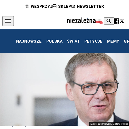
WESPRZYJ
SKLEP
NEWSLETTER
NAJNOWSZE
POLSKA
ŚWIAT
PETYCJE
MEMY
G
Maciej Łuczniewski / Gazeta Polska
Grzegorz Furgo