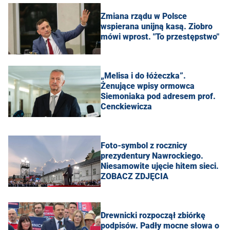
Zmiana rządu w Polsce
wspierana unijną kasą. Ziobro
mówi wprost. "To przestępstwo"
„Melisa i do łóżeczka”.
Żenujące wpisy ormowca
Siemoniaka pod adresem prof.
Cenckiewicza
Foto-symbol z rocznicy
prezydentury Nawrockiego.
Niesamowite ujęcie hitem sieci.
ZOBACZ ZDJĘCIA
Drewnicki rozpoczął zbiórkę
podpisów. Padły mocne słowa o