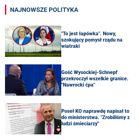
NAJNOWSZE POLITYKA
"To jest łapówka". Nowy,
szokujący pomysł rządu na
wiatraki
Gość Wysockiej-Schnepf
przekroczył wszelkie granice.
"Nawrocki ćpa"
Poseł KO naprawdę napisał to
do ministerstwa. "Zrobiliśmy z
ludzi śmieciarzy"