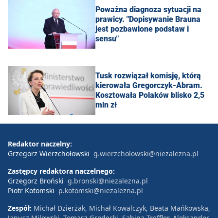
Poważna diagnoza sytuacji na
prawicy. "Dopisywanie Brauna
jest pozbawione podstaw i
sensu"
Tusk rozwiązał komisję, którą
kierowała Gregorczyk-Abram.
Kosztowała Polaków blisko 2,5
mln zł
Redaktor naczelny:
Grzegorz Wierzchołowski
g.wierzcholowski@niezalezna.pl
Zastępcy redaktora naczelnego:
Grzegorz Broński
g.bronski@niezalezna.pl
Piotr Kotomski
p.kotomski@niezalezna.pl
Zespół:
Michał Dzierżak, Michał Kowalczyk, Beata Mańkowska,
Janusz Milewski, Tomasz Grodecki, Sabina Treffler, Aleksander