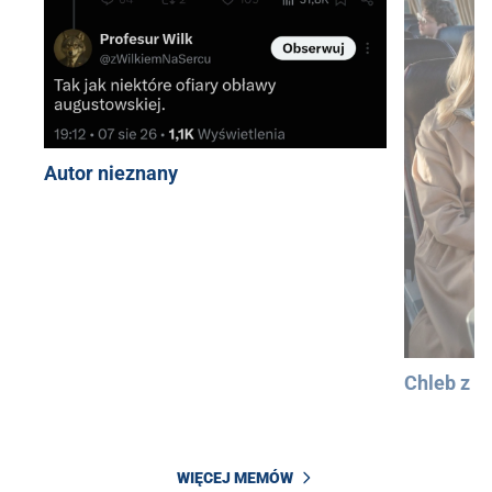
Autor nieznany
Chleb z 
WIĘCEJ MEMÓW