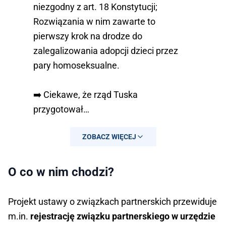
niezgodny z art. 18 Konstytucji;
Rozwiązania w nim zawarte to
pierwszy krok na drodze do
zalegalizowania adopcji dzieci przez
pary homoseksualne.
➡️ Ciekawe, że rząd Tuska
przygotował…
— Rafał Bochenek (@RafalBochenek)
ZOBACZ WIĘCEJ
October 18, 2024
O co w nim chodzi?
Projekt ustawy o związkach partnerskich przewiduje
m.in.
rejestrację związku partnerskiego w urzędzie