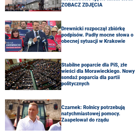
ZOBACZ ZDJĘCIA
Drewnicki rozpoczął zbiórkę
podpisów. Padły mocne słowa o
obecnej sytuacji w Krakowie
Stabilne poparcie dla PiS, złe
wieści dla Morawieckiego. Nowy
sondaż poparcia dla partii
politycznych
Czarnek: Rolnicy potrzebują
natychmiastowej pomocy.
Zaapelował do rządu