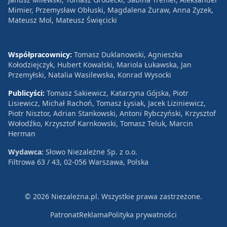
Mimier, Przemysław Obłuski, Magdalena Żuraw, Anna Zyzek,
Mateusz Mol, Mateusz Święcicki
Współpracownicy:
Tomasz Duklanowski, Agnieszka
Kołodziejczyk, Hubert Kowalski, Mariola Łukawska, Jan
Przemyłski, Natalia Wasilewska, Konrad Wysocki
Publicyści:
Tomasz Sakiewicz, Katarzyna Gójska, Piotr
Lisiewicz, Michał Rachoń, Tomasz Łysiak, Jacek Liziniewicz,
Piotr Nisztor, Adrian Stankowski, Antoni Rybczyński, Krzysztof
Wołodźko, Krzysztof Karnkowski, Tomasz Teluk, Marcin
Herman
Wydawca:
Słowo Niezależne Sp. z o.o.
Filtrowa 63 / 43, 02-056 Warszawa, Polska
© 2026 Niezależna.pl. Wszystkie prawa zastrzeżone.
Patronat
Reklama
Polityka prywatności