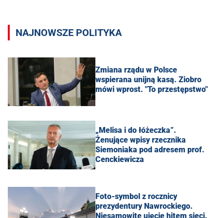
NAJNOWSZE POLITYKA
Zmiana rządu w Polsce
wspierana unijną kasą. Ziobro
mówi wprost. "To przestępstwo"
„Melisa i do łóżeczka”.
Żenujące wpisy rzecznika
Siemoniaka pod adresem prof.
Cenckiewicza
Foto-symbol z rocznicy
prezydentury Nawrockiego.
Niesamowite ujęcie hitem sieci.