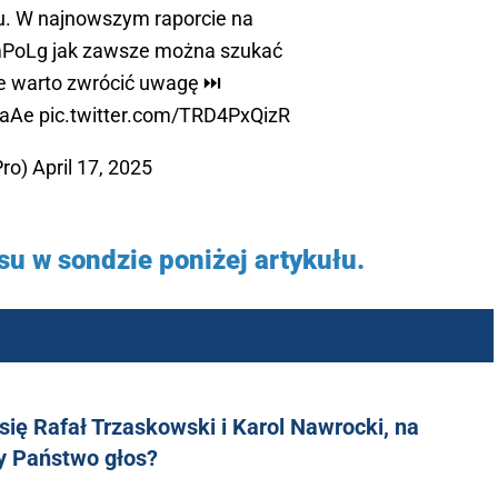
u. W najnowszym raporcie na
mPoLg
jak zawsze można szukać
e warto zwrócić uwagę ⏭️
9aAe
pic.twitter.com/TRD4PxQizR
Pro)
April 17, 2025
u w sondzie poniżej artykułu.
 się Rafał Trzaskowski i Karol Nawrocki, na
y Państwo głos?