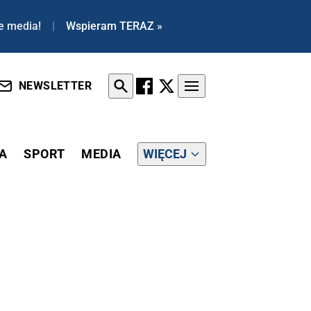
e media!
|
Wspieram TERAZ »
NEWSLETTER
A
SPORT
MEDIA
WIĘCEJ
PARCIE W DRUGIEJ TURZE!