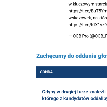
w kluczowym starci
https://t.co/BuT5Y
wskazówek, na któr
https://t.co/KtX1vz
— OGB Pro (@OGB_
Zachęcamy do oddania głos
SONDA
Gdyby w drugiej turze znaleźli
którego z kandydatów oddalib