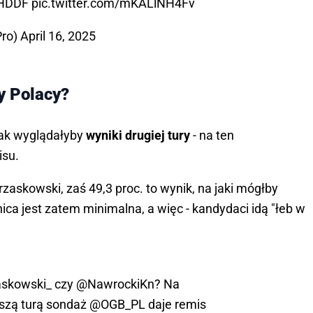
0HDDF
pic.twitter.com/mKALlNH4Fv
Pro)
April 16, 2025
y Polacy?
jak wyglądałyby
wyniki drugiej tury
- na ten
isu.
zaskowski, zaś 49,3 proc. to wynik, na jaki mógłby
nica jest zatem minimalna, a więc - kandydaci idą "łeb w
askowski_
czy
@NawrockiKn
? Na
wszą turą sondaż
@OGB_PL
daje remis