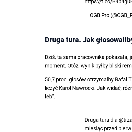
https://t.co/B4b4g
— OGB Pro (@OGB_
Druga tura. Jak głosowalib
Dziś, ta sama pracownika pokazała, 
moment. Otóż, wynik byłby bliski rem
50,7 proc. głosów otrzymałby Rafał Tr
liczyć Karol Nawrocki. Jak widać, róż
łeb".
Druga tura dla
@trz
miesiąc przed pier