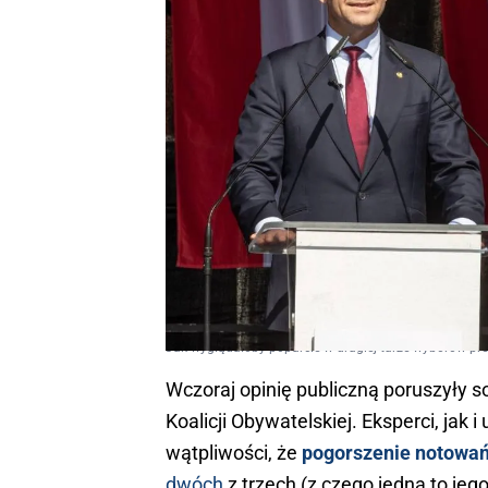
Jak wyglądałoby poparcie w drugiej turze wyborów pr
Wczoraj opinię publiczną poruszyły 
Koalicji Obywatelskiej. Eksperci, ja
wątpliwości, że
pogorszenie notowa
dwóch
z trzech (z czego jedna to jego