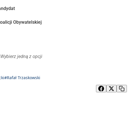
andydat
alicji Obywatelskiej
Wybierz jedną z opcji
cki
#Rafał Trzaskowski