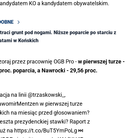
y kandydatem KO a kandydatem obywatelskim.
DOBNE
traci grunt pod nogami. Niższe poparcie po starciu z
atami w Końskich
raj przez pracownię OGB Pro -
w pierwszej turze -
roc. poparcia, a Nawrocki - 29,56 proc.
cja na linii
@trzaskowski_
,
awomirMentzen
w pierwszej turze
ich na miesiąc przed głosowaniem?
reszta prezydenckiej stawki? Raport z
już na
https://t.co/BuT5YmPoLg
⏭️