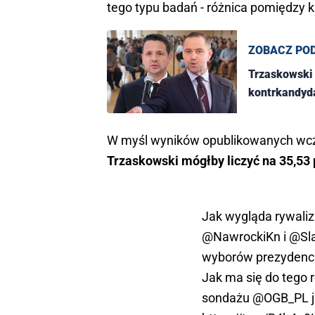
tego typu badań - różnica pomiędz
ZOBACZ PO
Trzaskowski 
kontrkandyd
W myśl wyników opublikowanych wczo
Trzaskowski mógłby liczyć na 35,53 p
Jak wygląda rywaliza
@NawrockiKn
i
@Sl
wyborów prezydenck
Jak ma się do tego 
sondażu
@OGB_PL