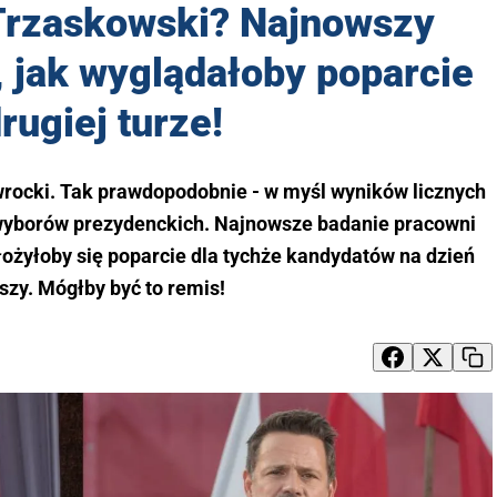
Trzaskowski? Najnowszy
 jak wyglądałoby poparcie
rugiej turze!
wrocki. Tak prawdopodobnie - w myśl wyników licznych
a wyborów prezydenckich. Najnowsze badanie pracowni
ożyłoby się poparcie dla tychże kandydatów na dzień
jszy. Mógłby być to remis!