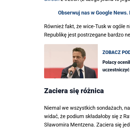
Obserwuj nas w Google News. K
Również fakt, że wice-Tusk w ogóle n
Republikę jest postrzegane bardzo n
ZOBACZ PO
Polacy oceni
uczestniczyć
Zaciera się różnica
Niemal we wszystkich sondażach, na p
widać, że podium składałoby się z R
Sławomira Mentzena. Zaciera się je