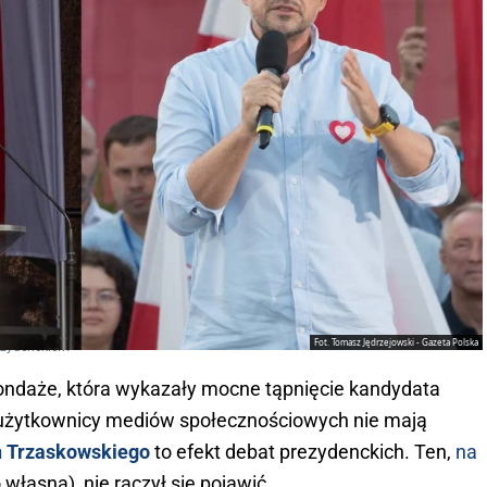
Fot. Tomasz Jędrzejowski - Gazeta Polska
ezydenckich?
sondaże, która wykazały mocne tąpnięcie kandydata
k i użytkownicy mediów społecznościowych nie mają
ń Trzaskowskiego
to efekt debat prezydenckich. Ten,
na
 własna), nie raczył się pojawić.