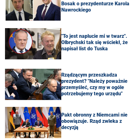
Bosak o prezydenturze Karola
Nawrockiego
"To jest naplucie mi w twarz".
Olbrychski tak się wściekł, że
napisał list do Tuska
Rządzącym przeszkadza
prezydent? "Należy poważnie
przemyśleć, czy my w ogóle
potrzebujemy tego urzędu"
Pakt obronny z Niemcami nie
obowiązuje. Rząd zwleka z
decyzją