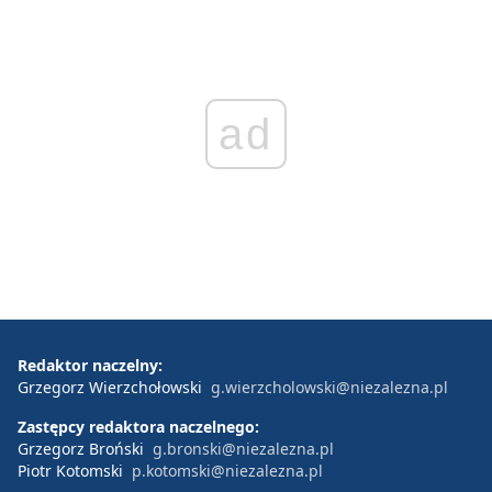
ad
Redaktor naczelny:
Grzegorz Wierzchołowski
g.wierzcholowski@niezalezna.pl
Zastępcy redaktora naczelnego:
Grzegorz Broński
g.bronski@niezalezna.pl
Piotr Kotomski
p.kotomski@niezalezna.pl