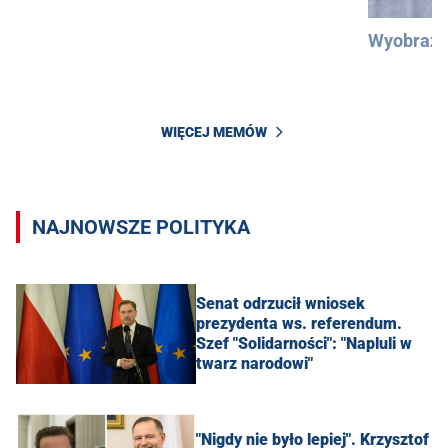
Wyobraźc
WIĘCEJ MEMÓW
NAJNOWSZE POLITYKA
Senat odrzucił wniosek
prezydenta ws. referendum.
Szef "Solidarności": "Napluli w
twarz narodowi"
"Nigdy nie było lepiej". Krzysztof