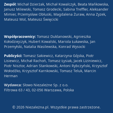
Zespół:
Michał Dzierżak, Michał Kowalczyk, Beata Mańkowska,
Janusz Milewski, Tomasz Grodecki, Sabina Treffler, Aleksander
Mimier, Przemysław Obłuski, Magdalena Żuraw, Anna Zyzek,
Mateusz Mol, Mateusz Święcicki
Współpracownicy:
Tomasz Duklanowski, Agnieszka
Kołodziejczyk, Hubert Kowalski, Mariola Łukawska, Jan
Przemyłski, Natalia Wasilewska, Konrad Wysocki
Publicyści:
Tomasz Sakiewicz, Katarzyna Gójska, Piotr
Lisiewicz, Michał Rachoń, Tomasz Łysiak, Jacek Liziniewicz,
Piotr Nisztor, Adrian Stankowski, Antoni Rybczyński, Krzysztof
Wołodźko, Krzysztof Karnkowski, Tomasz Teluk, Marcin
Herman
Wydawca:
Słowo Niezależne Sp. z o.o.
Filtrowa 63 / 43, 02-056 Warszawa, Polska
© 2026 Niezależna.pl. Wszystkie prawa zastrzeżone.