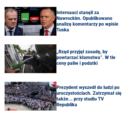
Internauci stanęli za
Nawrockim. Opublikowano
analizę komentarzy po wpisie
Tuska
„Rząd przyjął zasadę, by
powtarzać kłamstwa”. W tle
ceny paliw i podatki
Prezydent wyszedł do ludzi po
uroczystościach. Zatrzymał się
także... przy studiu TV
Republika