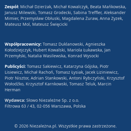
Zespół:
Michał Dzierżak, Michał Kowalczyk, Beata Mańkowska,
Janusz Milewski, Tomasz Grodecki, Sabina Treffler, Aleksander
Mimier, Przemysław Obłuski, Magdalena Żuraw, Anna Zyzek,
Mateusz Mol, Mateusz Święcicki
Współpracownicy:
Tomasz Duklanowski, Agnieszka
Kołodziejczyk, Hubert Kowalski, Mariola Łukawska, Jan
Przemyłski, Natalia Wasilewska, Konrad Wysocki
Publicyści:
Tomasz Sakiewicz, Katarzyna Gójska, Piotr
Lisiewicz, Michał Rachoń, Tomasz Łysiak, Jacek Liziniewicz,
Piotr Nisztor, Adrian Stankowski, Antoni Rybczyński, Krzysztof
Wołodźko, Krzysztof Karnkowski, Tomasz Teluk, Marcin
Herman
Wydawca:
Słowo Niezależne Sp. z o.o.
Filtrowa 63 / 43, 02-056 Warszawa, Polska
© 2026 Niezależna.pl. Wszystkie prawa zastrzeżone.