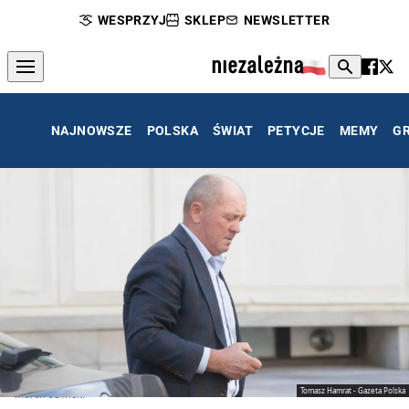
WESPRZYJ
SKLEP
NEWSLETTER
NAJNOWSZE
POLSKA
ŚWIAT
PETYCJE
MEMY
G
Tomasz Hamrat - Gazeta Polska
Marek Sawicki