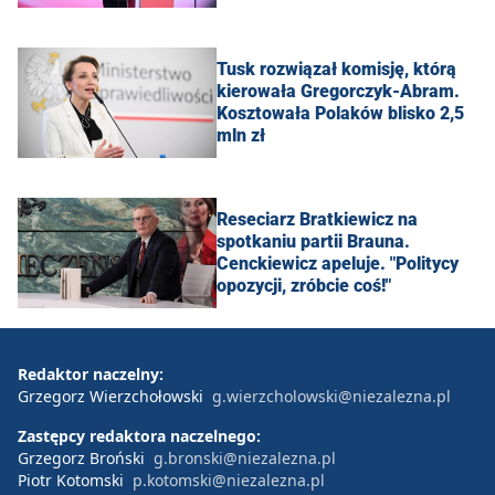
Tusk rozwiązał komisję, którą
kierowała Gregorczyk-Abram.
Kosztowała Polaków blisko 2,5
mln zł
Reseciarz Bratkiewicz na
spotkaniu partii Brauna.
Cenckiewicz apeluje. "Politycy
opozycji, zróbcie coś!"
Redaktor naczelny:
Grzegorz Wierzchołowski
g.wierzcholowski@niezalezna.pl
Zastępcy redaktora naczelnego:
Grzegorz Broński
g.bronski@niezalezna.pl
Piotr Kotomski
p.kotomski@niezalezna.pl