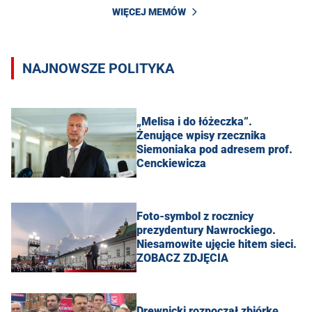
WIĘCEJ MEMÓW
NAJNOWSZE POLITYKA
„Melisa i do łóżeczka”.
Żenujące wpisy rzecznika
Siemoniaka pod adresem prof.
Cenckiewicza
Foto-symbol z rocznicy
prezydentury Nawrockiego.
Niesamowite ujęcie hitem sieci.
ZOBACZ ZDJĘCIA
Drewnicki rozpoczął zbiórkę