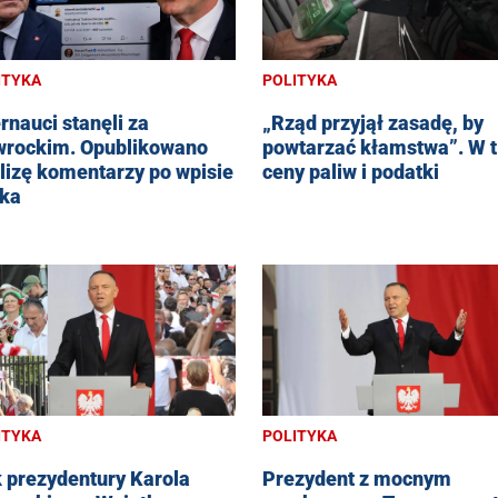
ITYKA
POLITYKA
ernauci stanęli za
„Rząd przyjął zasadę, by
rockim. Opublikowano
powtarzać kłamstwa”. W t
lizę komentarzy po wpisie
ceny paliw i podatki
ka
ITYKA
POLITYKA
 prezydentury Karola
Prezydent z mocnym