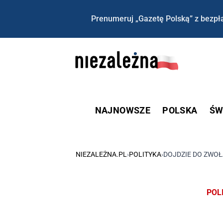
Prenumeruj „Gazetę Polską” z bezpła
NAJNOWSZE
POLSKA
ŚW
NIEZALEŻNA.PL
›
POLITYKA
›
DOJDZIE DO ZWOŁ
POL