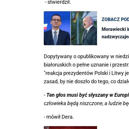
- stwierdził.
ZOBACZ PO
Morawiecki i
nadzwyczajn
Dopytywany o opublikowany w niedzie
białoruskich o pełne uznanie i przes
"reakcja prezydentów Polski i Litwy 
zasad, by nie doszło do tego, co dział
-
Ten głos musi być słyszany w Europ
człowieka będą niszczone, a ludzie b
- mówił Dera.