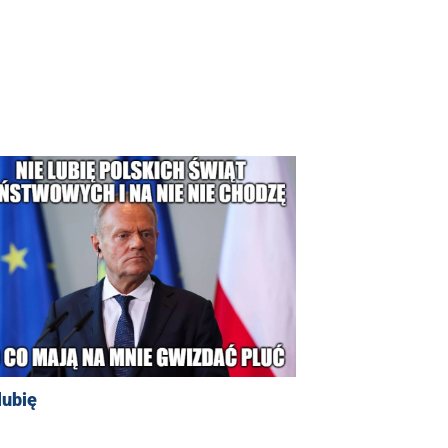
lubię