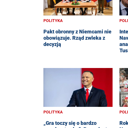
POLITYKA
POL
Pakt obronny z Niemcami nie
Int
obowiązuje. Rząd zwleka z
Naw
decyzją
ana
Tus
POLITYKA
POL
„Gra toczy się o bardzo
Rok