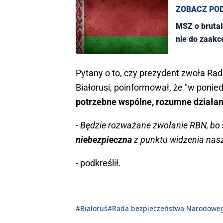
ZOBACZ PO
MSZ o brutaln
nie do zaak
Pytany o to, czy prezydent zwoła R
Białorusi, poinformował, że "w ponie
potrzebne wspólne, rozumne działanie
- Będzie rozważane zwołanie RBN, bo
niebezpieczna
z punktu widzenia nas
- podkreślił.
#Białoruś
#Rada bezpieczeństwa Narodowe