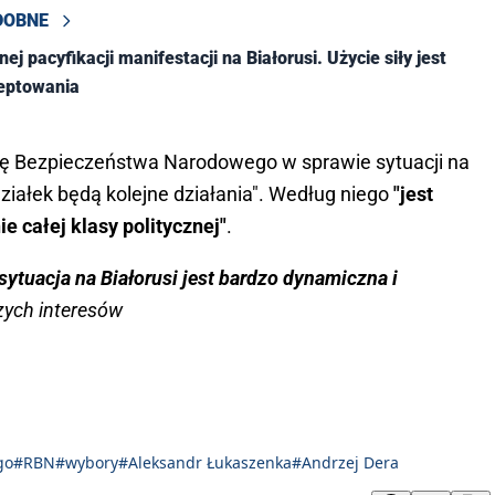
DOBNE
ej pacyfikacji manifestacji na Białorusi. Użycie siły jest
ceptowania
adę Bezpieczeństwa Narodowego w sprawie sytuacji na
działek będą kolejne działania". Według niego
"jest
 całej klasy politycznej"
.
sytuacja na Białorusi jest bardzo dynamiczna i
zych interesów
go
#RBN
#wybory
#Aleksandr Łukaszenka
#Andrzej Dera