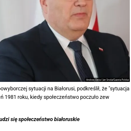
Andrzej Dera / Jan Sroda/Gazeta Polska
yborczej sytuacji na Białorusi, podkreślił, że "sytuacja
ień 1981 roku, kiedy społeczeństwo poczuło zew
budzi się społeczeństwo białoruskie