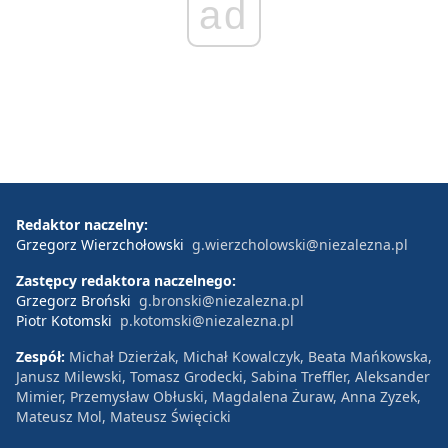
ad
Redaktor naczelny:
Grzegorz Wierzchołowski
g.wierzcholowski@niezalezna.pl
Zastępcy redaktora naczelnego:
Grzegorz Broński
g.bronski@niezalezna.pl
Piotr Kotomski
p.kotomski@niezalezna.pl
Zespół:
Michał Dzierżak, Michał Kowalczyk, Beata Mańkowska,
Janusz Milewski, Tomasz Grodecki, Sabina Treffler, Aleksander
Mimier, Przemysław Obłuski, Magdalena Żuraw, Anna Zyzek,
Mateusz Mol, Mateusz Święcicki