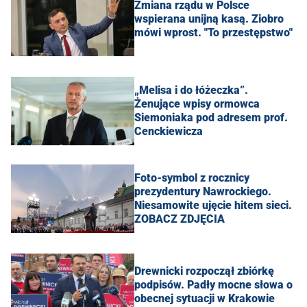
Zmiana rządu w Polsce
wspierana unijną kasą. Ziobro
mówi wprost. "To przestępstwo"
„Melisa i do łóżeczka”.
Żenujące wpisy ormowca
Siemoniaka pod adresem prof.
Cenckiewicza
Foto-symbol z rocznicy
prezydentury Nawrockiego.
Niesamowite ujęcie hitem sieci.
ZOBACZ ZDJĘCIA
Drewnicki rozpoczął zbiórkę
podpisów. Padły mocne słowa o
obecnej sytuacji w Krakowie