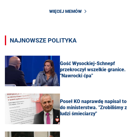
WIĘCEJ MEMÓW
NAJNOWSZE POLITYKA
Gość Wysockiej-Schnepf
przekroczył wszelkie granice.
"Nawrocki ćpa"
Poseł KO naprawdę napisał to
do ministerstwa. "Zrobiliśmy z
ludzi śmieciarzy"