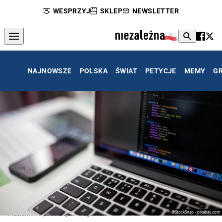
WESPRZYJ
SKLEP
NEWSLETTER
NAJNOWSZE
POLSKA
ŚWIAT
PETYCJE
MEMY
G
@StockSnap - pixabay.com
Przełomowa publikacja o "Pegasusie"