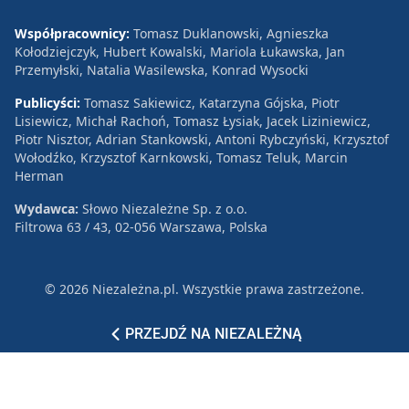
Współpracownicy:
Tomasz Duklanowski, Agnieszka
Kołodziejczyk, Hubert Kowalski, Mariola Łukawska, Jan
Przemyłski, Natalia Wasilewska, Konrad Wysocki
Publicyści:
Tomasz Sakiewicz, Katarzyna Gójska, Piotr
Lisiewicz, Michał Rachoń, Tomasz Łysiak, Jacek Liziniewicz,
Piotr Nisztor, Adrian Stankowski, Antoni Rybczyński, Krzysztof
Wołodźko, Krzysztof Karnkowski, Tomasz Teluk, Marcin
Herman
Wydawca:
Słowo Niezależne Sp. z o.o.
Filtrowa 63 / 43, 02-056 Warszawa, Polska
© 2026 Niezależna.pl. Wszystkie prawa zastrzeżone.
Patronat
Reklama
Polityka prywatności
PRZEJDŹ NA NIEZALEŻNĄ