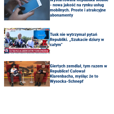
- nowa jakość na rynku usług
mobilnych. Proste i atrakcyjne
abonamenty
Tusk nie wytrzymał pytań
Republiki. „Szukacie dziury w
całym”
Giertych zemdlał, tym razem w
Republice! Całował
Klarenbacha, myśląc że to
Wysocka-Schnepf