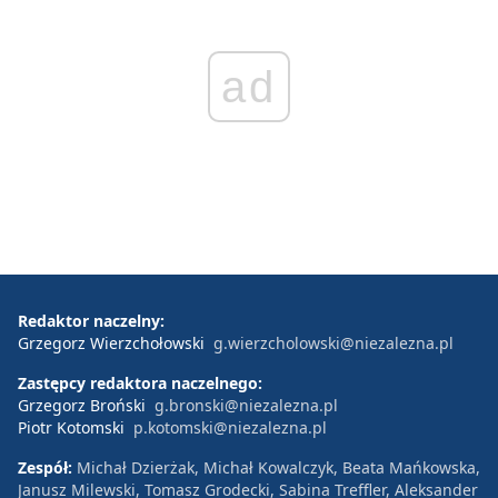
ad
Redaktor naczelny:
Grzegorz Wierzchołowski
g.wierzcholowski@niezalezna.pl
Zastępcy redaktora naczelnego:
Grzegorz Broński
g.bronski@niezalezna.pl
Piotr Kotomski
p.kotomski@niezalezna.pl
Zespół:
Michał Dzierżak, Michał Kowalczyk, Beata Mańkowska,
Janusz Milewski, Tomasz Grodecki, Sabina Treffler, Aleksander