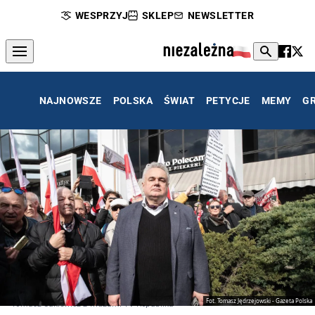
WESPRZYJ
SKLEP
NEWSLETTER
NAJNOWSZE
POLSKA
ŚWIAT
PETYCJE
MEMY
G
Fot. Tomasz Jędrzejowski - Gazeta Polska
Tomasz Sakiewicz z widzami TV Republika