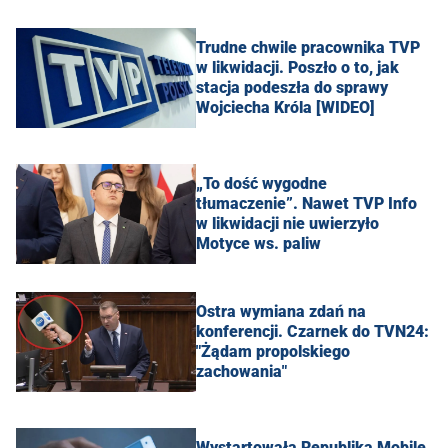
Trudne chwile pracownika TVP
w likwidacji. Poszło o to, jak
stacja podeszła do sprawy
Wojciecha Króla [WIDEO]
„To dość wygodne
tłumaczenie”. Nawet TVP Info
w likwidacji nie uwierzyło
Motyce ws. paliw
Ostra wymiana zdań na
konferencji. Czarnek do TVN24:
"Żądam propolskiego
zachowania"
Wystartowała Republika Mobile