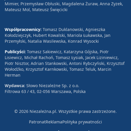
Mimier, Przemysław Obłuski, Magdalena Żuraw, Anna Zyzek,
Mateusz Mol, Mateusz Święcicki
Współpracownicy:
Tomasz Duklanowski, Agnieszka
Kołodziejczyk, Hubert Kowalski, Mariola Łukawska, Jan
Przemyłski, Natalia Wasilewska, Konrad Wysocki
Publicyści:
Tomasz Sakiewicz, Katarzyna Gójska, Piotr
Lisiewicz, Michał Rachoń, Tomasz Łysiak, Jacek Liziniewicz,
Piotr Nisztor, Adrian Stankowski, Antoni Rybczyński, Krzysztof
Wołodźko, Krzysztof Karnkowski, Tomasz Teluk, Marcin
Herman
Wydawca:
Słowo Niezależne Sp. z o.o.
Filtrowa 63 / 43, 02-056 Warszawa, Polska
© 2026 Niezależna.pl. Wszystkie prawa zastrzeżone.
Patronat
Reklama
Polityka prywatności