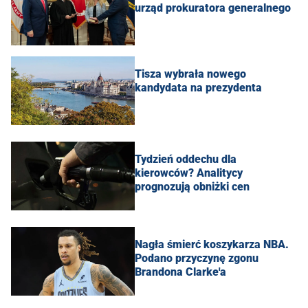
urząd prokuratora generalnego
Tisza wybrała nowego
kandydata na prezydenta
Tydzień oddechu dla
kierowców? Analitycy
prognozują obniżki cen
Nagła śmierć koszykarza NBA.
Podano przyczynę zgonu
Brandona Clarke'a