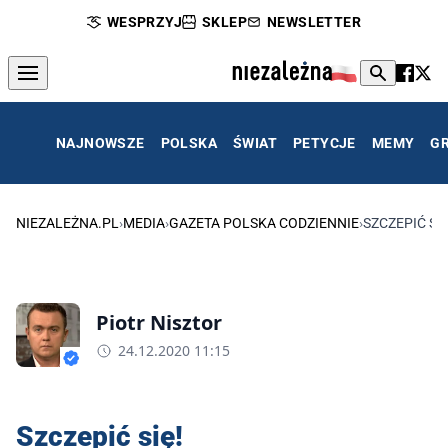
WESPRZYJ
SKLEP
NEWSLETTER
NAJNOWSZE
POLSKA
ŚWIAT
PETYCJE
MEMY
G
NIEZALEŻNA.PL
›
MEDIA
›
GAZETA POLSKA CODZIENNIE
›
SZCZEPIĆ SIĘ
Piotr Nisztor
24.12.2020 11:15
Szczepić się!