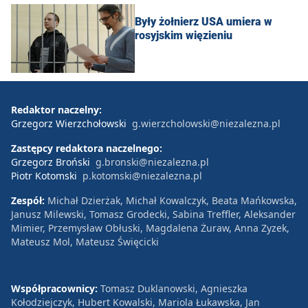
Były żołnierz USA umiera w
rosyjskim więzieniu
Redaktor naczelny:
Grzegorz Wierzchołowski
g.wierzcholowski@niezalezna.pl
Zastępcy redaktora naczelnego:
Grzegorz Broński
g.bronski@niezalezna.pl
Piotr Kotomski
p.kotomski@niezalezna.pl
Zespół:
Michał Dzierżak, Michał Kowalczyk, Beata Mańkowska,
Janusz Milewski, Tomasz Grodecki, Sabina Treffler, Aleksander
Mimier, Przemysław Obłuski, Magdalena Żuraw, Anna Zyzek,
Mateusz Mol, Mateusz Święcicki
Współpracownicy:
Tomasz Duklanowski, Agnieszka
Kołodziejczyk, Hubert Kowalski, Mariola Łukawska, Jan