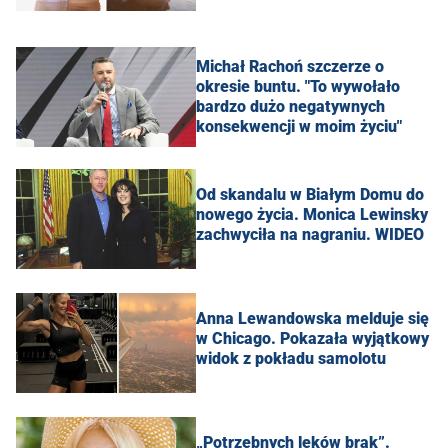
Michał Rachoń szczerze o
okresie buntu. "To wywołało
bardzo dużo negatywnych
konsekwencji w moim życiu"
Od skandalu w Białym Domu do
nowego życia. Monica Lewinsky
zachwyciła na nagraniu. WIDEO
Anna Lewandowska melduje się
w Chicago. Pokazała wyjątkowy
widok z pokładu samolotu
„Potrzebnych leków brak”.