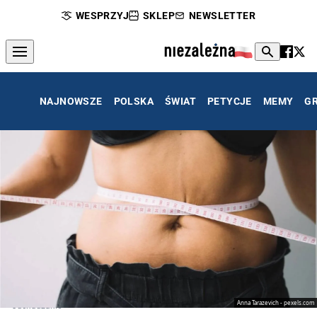
WESPRZYJ
SKLEP
NEWSLETTER
NAJNOWSZE
POLSKA
ŚWIAT
PETYCJE
MEMY
G
Anna Tarazevich - pexels.com
Odchudzanie