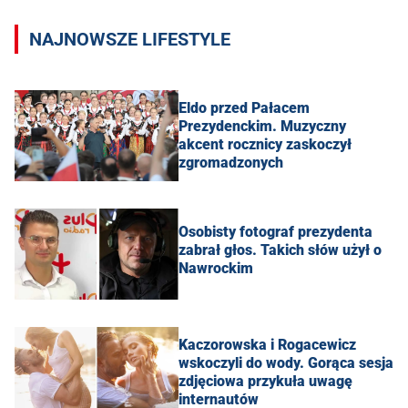
NAJNOWSZE LIFESTYLE
Eldo przed Pałacem
Prezydenckim. Muzyczny
akcent rocznicy zaskoczył
zgromadzonych
Osobisty fotograf prezydenta
zabrał głos. Takich słów użył o
Nawrockim
Kaczorowska i Rogacewicz
wskoczyli do wody. Gorąca sesja
zdjęciowa przykuła uwagę
internautów