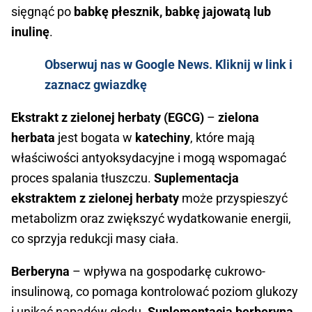
sięgnąć po
babkę płesznik, babkę jajowatą lub
inulinę
.
Obserwuj nas w Google News. Kliknij w link i
zaznacz gwiazdkę
Ekstrakt z zielonej herbaty (EGCG)
–
zielona
herbata
jest bogata w
katechiny
, które mają
właściwości antyoksydacyjne i mogą wspomagać
proces spalania tłuszczu.
Suplementacja
ekstraktem z zielonej herbaty
może przyspieszyć
metabolizm oraz zwiększyć wydatkowanie energii,
co sprzyja redukcji masy ciała.
Berberyna
– wpływa na gospodarkę cukrowo-
insulinową, co pomaga kontrolować poziom glukozy
i unikać napadów głodu.
Suplementacja berberyną