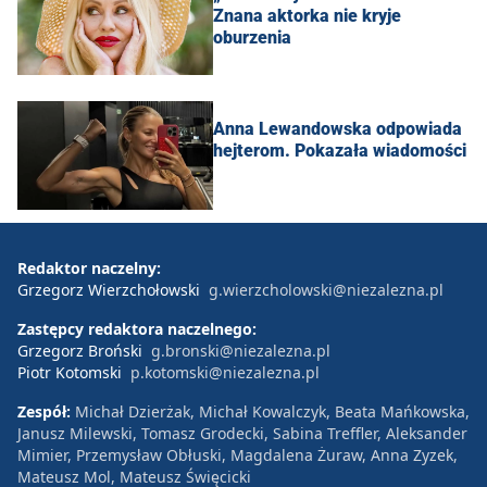
Znana aktorka nie kryje
oburzenia
Anna Lewandowska odpowiada
hejterom. Pokazała wiadomości
Redaktor naczelny:
Grzegorz Wierzchołowski
g.wierzcholowski@niezalezna.pl
Zastępcy redaktora naczelnego:
Grzegorz Broński
g.bronski@niezalezna.pl
Piotr Kotomski
p.kotomski@niezalezna.pl
Zespół:
Michał Dzierżak, Michał Kowalczyk, Beata Mańkowska,
Janusz Milewski, Tomasz Grodecki, Sabina Treffler, Aleksander
Mimier, Przemysław Obłuski, Magdalena Żuraw, Anna Zyzek,
Mateusz Mol, Mateusz Święcicki