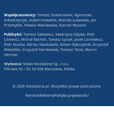
Współpracownicy:
Tomasz Duklanowski, Agnieszka
Kołodziejczyk, Hubert Kowalski, Mariola Łukawska, Jan
Przemyłski, Natalia Wasilewska, Konrad Wysocki
Publicyści:
Tomasz Sakiewicz, Katarzyna Gójska, Piotr
Lisiewicz, Michał Rachoń, Tomasz Łysiak, Jacek Liziniewicz,
Piotr Nisztor, Adrian Stankowski, Antoni Rybczyński, Krzysztof
Wołodźko, Krzysztof Karnkowski, Tomasz Teluk, Marcin
Herman
Wydawca:
Słowo Niezależne Sp. z o.o.
Filtrowa 63 / 43, 02-056 Warszawa, Polska
© 2026 Niezależna.pl. Wszystkie prawa zastrzeżone.
Patronat
Reklama
Polityka prywatności