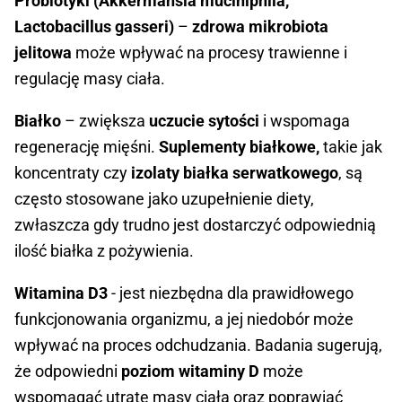
Probiotyki (Akkermansia muciniphila,
Lactobacillus gasseri)
–
zdrowa mikrobiota
jelitowa
może wpływać na procesy trawienne i
regulację masy ciała.
Białko
– zwiększa
uczucie sytości
i wspomaga
regenerację mięśni.
Suplementy białkowe,
takie jak
koncentraty czy
izolaty białka serwatkowego
, są
często stosowane jako uzupełnienie diety,
zwłaszcza gdy trudno jest dostarczyć odpowiednią
ilość białka z pożywienia.
Witamina D3
- jest niezbędna dla prawidłowego
funkcjonowania organizmu, a jej niedobór może
wpływać na proces odchudzania. Badania sugerują,
że odpowiedni
poziom witaminy D
może
wspomagać utratę masy ciała oraz poprawiać