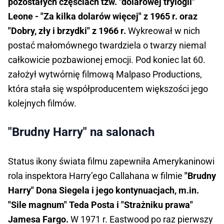
pozostałych częściach tzw. "dolarowej trylogii"
Leone - "Za kilka dolarów więcej" z 1965 r. oraz
"Dobry, zły i brzydki" z 1966 r.
Wykreował w nich
postać małomównego twardziela o twarzy niemal
całkowicie pozbawionej emocji. Pod koniec lat 60.
założył wytwórnię filmową Malpaso Productions,
która stała się współproducentem większości jego
kolejnych filmów.
"Brudny Harry" na salonach
Status ikony świata filmu zapewniła Amerykaninowi
rola inspektora Harry’ego Callahana w filmie
"Brudny
Harry" Dona Siegela i jego kontynuacjach, m.in.
"Sile magnum" Teda Posta i "Strażniku prawa"
Jamesa Fargo.
W 1971 r. Eastwood po raz pierwszy