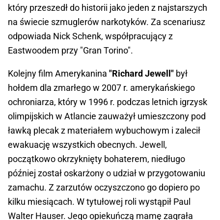
który przeszedł do historii jako jeden z najstarszych
na świecie szmuglerów narkotyków. Za scenariusz
odpowiada Nick Schenk, współpracujący z
Eastwoodem przy "Gran Torino".
Kolejny film Amerykanina
"Richard Jewell"
był
hołdem dla zmarłego w 2007 r. amerykańskiego
ochroniarza, który w 1996 r. podczas letnich igrzysk
olimpijskich w Atlancie zauważył umieszczony pod
ławką plecak z materiałem wybuchowym i zalecił
ewakuację wszystkich obecnych. Jewell,
początkowo okrzyknięty bohaterem, niedługo
później został oskarżony o udział w przygotowaniu
zamachu. Z zarzutów oczyszczono go dopiero po
kilku miesiącach. W tytułowej roli wystąpił Paul
Walter Hauser. Jego opiekuńczą mamę zagrała