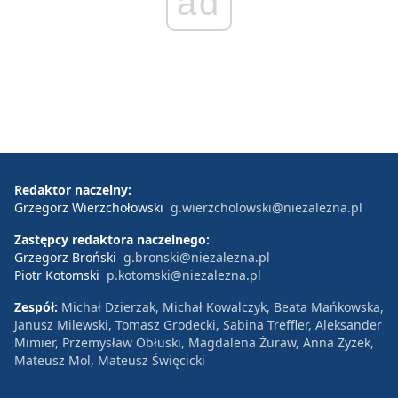
ad
Redaktor naczelny:
Grzegorz Wierzchołowski
g.wierzcholowski@niezalezna.pl
Zastępcy redaktora naczelnego:
Grzegorz Broński
g.bronski@niezalezna.pl
Piotr Kotomski
p.kotomski@niezalezna.pl
Zespół:
Michał Dzierżak, Michał Kowalczyk, Beata Mańkowska,
Janusz Milewski, Tomasz Grodecki, Sabina Treffler, Aleksander
Mimier, Przemysław Obłuski, Magdalena Żuraw, Anna Zyzek,
Mateusz Mol, Mateusz Święcicki