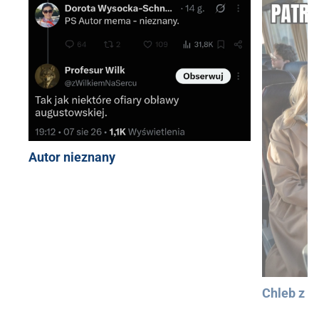
Autor nieznany
Chleb z 