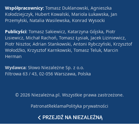
Współpracownicy:
Tomasz Duklanowski, Agnieszka
Kołodziejczyk, Hubert Kowalski, Mariola Łukawska, Jan
Przemyłski, Natalia Wasilewska, Konrad Wysocki
Publicyści:
Tomasz Sakiewicz, Katarzyna Gójska, Piotr
Lisiewicz, Michał Rachoń, Tomasz Łysiak, Jacek Liziniewicz,
Piotr Nisztor, Adrian Stankowski, Antoni Rybczyński, Krzysztof
Wołodźko, Krzysztof Karnkowski, Tomasz Teluk, Marcin
Herman
Wydawca:
Słowo Niezależne Sp. z o.o.
Filtrowa 63 / 43, 02-056 Warszawa, Polska
© 2026 Niezależna.pl. Wszystkie prawa zastrzeżone.
Patronat
Reklama
Polityka prywatności
PRZEJDŹ NA NIEZALEŻNĄ