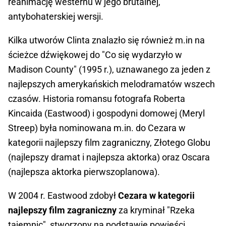
reanimację westernu w jego brutalnej,
antybohaterskiej wersji.
Kilka utworów Clinta znalazło się również m.in na
ścieżce dźwiękowej do "Co się wydarzyło w
Madison County" (1995 r.), uznawanego za jeden z
najlepszych amerykańskich melodramatów wszech
czasów. Historia romansu fotografa Roberta
Kincaida (Eastwood) i gospodyni domowej (Meryl
Streep) była nominowana m.in. do Cezara w
kategorii najlepszy film zagraniczny, Złotego Globu
(najlepszy dramat i najlepsza aktorka) oraz Oscara
(najlepsza aktorka pierwszoplanowa).
W 2004 r. Eastwood zdobył
Cezara w kategorii
najlepszy film zagraniczny
za kryminał "Rzeka
tajemnic", stworzony na podstawie powieści