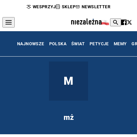
WESPRZYJ
SKLEP
NEWSLETTER
NAJNOWSZE
POLSKA
ŚWIAT
PETYCJE
MEMY
G
M
mż