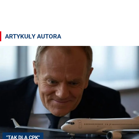
Artykuły autora mż
ARTYKUŁY AUTORA
"TAK DLA CPK"