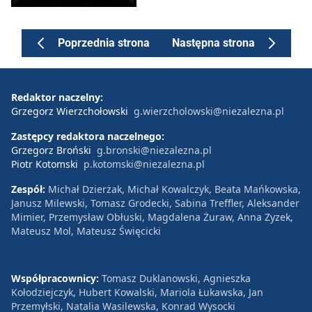
Poprzednia strona
Następna strona
Redaktor naczelny:
Grzegorz Wierzchołowski
g.wierzcholowski@niezalezna.pl
Zastępcy redaktora naczelnego:
Grzegorz Broński
g.bronski@niezalezna.pl
Piotr Kotomski
p.kotomski@niezalezna.pl
Zespół:
Michał Dzierżak, Michał Kowalczyk, Beata Mańkowska,
Janusz Milewski, Tomasz Grodecki, Sabina Treffler, Aleksander
Mimier, Przemysław Obłuski, Magdalena Żuraw, Anna Zyzek,
Mateusz Mol, Mateusz Święcicki
Współpracownicy:
Tomasz Duklanowski, Agnieszka
Kołodziejczyk, Hubert Kowalski, Mariola Łukawska, Jan
Przemyłski, Natalia Wasilewska, Konrad Wysocki