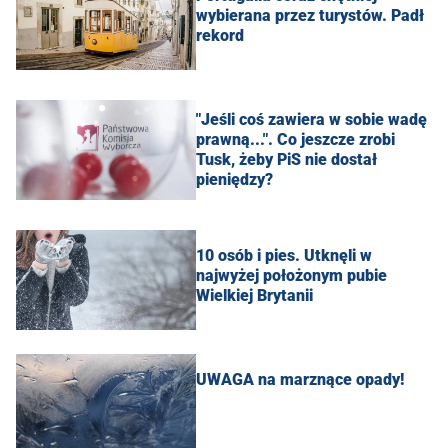
wybierana przez turystów. Padł
rekord
"Jeśli coś zawiera w sobie wadę
prawną...". Co jeszcze zrobi
Tusk, żeby PiS nie dostał
pieniędzy?
10 osób i pies. Utknęli w
najwyżej położonym pubie
Wielkiej Brytanii
UWAGA na marznące opady!