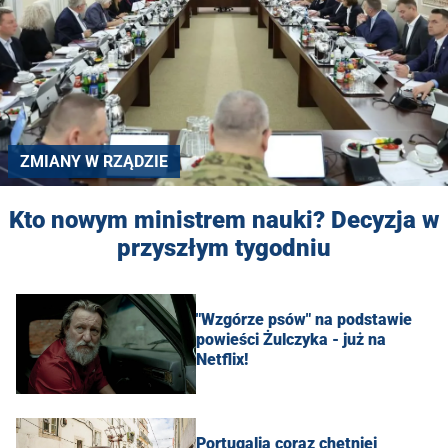
ZMIANY W RZĄDZIE
Kto nowym ministrem nauki? Decyzja w
przyszłym tygodniu
"Wzgórze psów" na podstawie
powieści Żulczyka - już na
Netflix!
Portugalia coraz chętniej