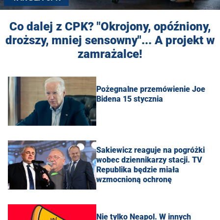
Co dalej z CPK? "Okrojony, opóźniony,
droższy, mniej sensowny"... A projekt w
zamrażalce!
Pożegnalne przemówienie Joe
Bidena 15 stycznia
Sakiewicz reaguje na pogróżki
wobec dziennikarzy stacji. TV
Republika będzie miała
wzmocnioną ochronę
Nie tylko Neapol. W innych