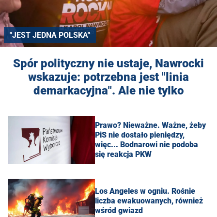
"JEST JEDNA POLSKA"
Spór polityczny nie ustaje, Nawrocki
wskazuje: potrzebna jest "linia
demarkacyjna". Ale nie tylko
Prawo? Nieważne. Ważne, żeby
PiS nie dostało pieniędzy,
więc... Bodnarowi nie podoba
się reakcja PKW
Los Angeles w ogniu. Rośnie
liczba ewakuowanych, również
wśród gwiazd