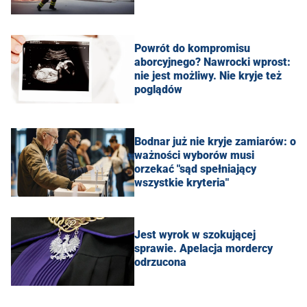
Powrót do kompromisu
aborcyjnego? Nawrocki wprost:
nie jest możliwy. Nie kryje też
poglądów
Bodnar już nie kryje zamiarów: o
ważności wyborów musi
orzekać "sąd spełniający
wszystkie kryteria"
Jest wyrok w szokującej
sprawie. Apelacja mordercy
odrzucona