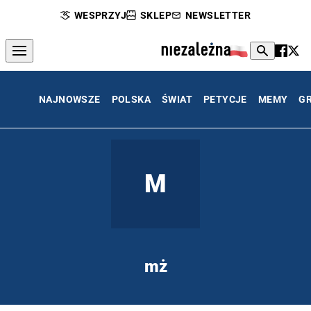
WESPRZYJ
SKLEP
NEWSLETTER
NAJNOWSZE
POLSKA
ŚWIAT
PETYCJE
MEMY
G
M
mż