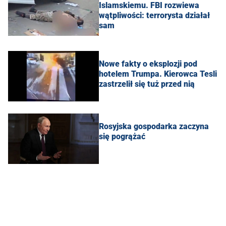
Islamskiemu. FBI rozwiewa
wątpliwości: terrorysta działał
sam
Nowe fakty o eksplozji pod
hotelem Trumpa. Kierowca Tesli
zastrzelił się tuż przed nią
Rosyjska gospodarka zaczyna
się pogrążać