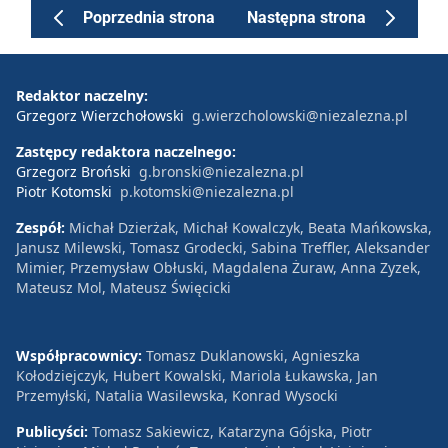
Poprzednia strona
Następna strona
Redaktor naczelny:
Grzegorz Wierzchołowski
g.wierzcholowski@niezalezna.pl
Zastępcy redaktora naczelnego:
Grzegorz Broński
g.bronski@niezalezna.pl
Piotr Kotomski
p.kotomski@niezalezna.pl
Zespół:
Michał Dzierżak, Michał Kowalczyk, Beata Mańkowska,
Janusz Milewski, Tomasz Grodecki, Sabina Treffler, Aleksander
Mimier, Przemysław Obłuski, Magdalena Żuraw, Anna Zyzek,
Mateusz Mol, Mateusz Święcicki
Współpracownicy:
Tomasz Duklanowski, Agnieszka
Kołodziejczyk, Hubert Kowalski, Mariola Łukawska, Jan
Przemyłski, Natalia Wasilewska, Konrad Wysocki
Publicyści:
Tomasz Sakiewicz, Katarzyna Gójska, Piotr