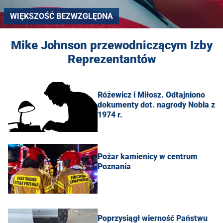
WIĘKSZOŚĆ BEZWZGLĘDNA
Mike Johnson przewodniczącym Izby
Reprezentantów
Różewicz i Miłosz. Odtajniono
dokumenty dot. nagrody Nobla z
1974 r.
Pożar kamienicy w centrum
Poznania
Poprzysiągł wierność Państwu