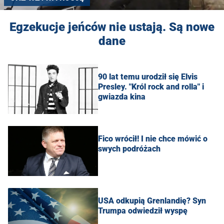
Egzekucje jeńców nie ustają. Są nowe
dane
90 lat temu urodził się Elvis
Presley. "Król rock and rolla" i
gwiazda kina
Fico wrócił! I nie chce mówić o
swych podróżach
USA odkupią Grenlandię? Syn
Trumpa odwiedził wyspę