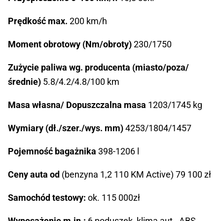
Prędkość max.
200 km/h
Moment obrotowy (Nm/obroty)
230/1750
Zużycie paliwa wg. producenta (miasto/poza/
średnie)
5.8/4.2/4.8/100 km
Masa własna/ Dopuszczalna masa
1203/1745 kg
Wymiary (dł./szer./wys. mm)
4253/1804/1457
Pojemność bagażnika
398-1206 l
Ceny auta od
(benzyna 1,2 110 KM Active) 79 100 zł
Samochód testowy:
ok. 115 000zł
Wyposażenie m.in.:
6 poduszek, klima aut., ABS,