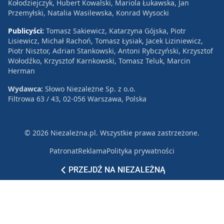
Kołodziejczyk, Hubert Kowalski, Mariola Łukawska, Jan
Przemyłski, Natalia Wasilewska, Konrad Wysocki
Publicyści:
Tomasz Sakiewicz, Katarzyna Gójska, Piotr
Lisiewicz, Michał Rachoń, Tomasz Łysiak, Jacek Liziniewicz,
Piotr Nisztor, Adrian Stankowski, Antoni Rybczyński, Krzysztof
Wołodźko, Krzysztof Karnkowski, Tomasz Teluk, Marcin
Herman
Wydawca:
Słowo Niezależne Sp. z o.o.
Filtrowa 63 / 43, 02-056 Warszawa, Polska
© 2026 Niezależna.pl. Wszystkie prawa zastrzeżone.
Patronat
Reklama
Polityka prywatności
PRZEJDŹ NA NIEZALEŻNĄ