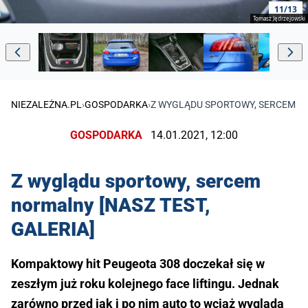
11/13
Tomasz Jędrzejowski
NIEZALEŻNA.PL
›
GOSPODARKA
›
Z WYGLĄDU SPORTOWY, SERCEM NO
GOSPODARKA
14.01.2021, 12:00
Z wyglądu sportowy, sercem
normalny [NASZ TEST,
GALERIA]
Kompaktowy hit Peugeota 308 doczekał się w
zeszłym już roku kolejnego face liftingu. Jednak
zarówno przed jak i po nim auto to wciąż wygląda