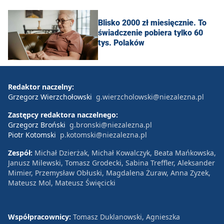
Blisko 2000 zł miesięcznie. To
świadczenie pobiera tylko 60
tys. Polaków
Redaktor naczelny:
Grzegorz Wierzchołowski
g.wierzcholowski@niezalezna.pl
Zastępcy redaktora naczelnego:
Grzegorz Broński
g.bronski@niezalezna.pl
Piotr Kotomski
p.kotomski@niezalezna.pl
Zespół:
Michał Dzierżak, Michał Kowalczyk, Beata Mańkowska,
Janusz Milewski, Tomasz Grodecki, Sabina Treffler, Aleksander
Mimier, Przemysław Obłuski, Magdalena Żuraw, Anna Zyzek,
Mateusz Mol, Mateusz Święcicki
Współpracownicy:
Tomasz Duklanowski, Agnieszka