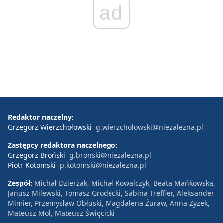
ad
Redaktor naczelny:
Grzegorz Wierzchołowski
g.wierzcholowski@niezalezna.pl
Zastępcy redaktora naczelnego:
Grzegorz Broński
g.bronski@niezalezna.pl
Piotr Kotomski
p.kotomski@niezalezna.pl
Zespół:
Michał Dzierżak, Michał Kowalczyk, Beata Mańkowska,
Janusz Milewski, Tomasz Grodecki, Sabina Treffler, Aleksander
Mimier, Przemysław Obłuski, Magdalena Żuraw, Anna Zyzek,
Mateusz Mol, Mateusz Święcicki