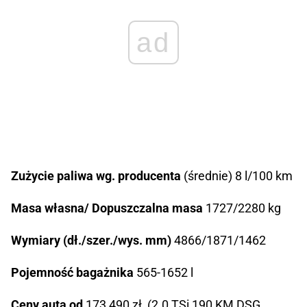
ad
Zużycie paliwa wg. producenta
(średnie) 8 l/100 km
Masa własna/ Dopuszczalna masa
1727/2280 kg
Wymiary (dł./szer./wys. mm)
4866/1871/1462
Pojemność bagażnika
565-1652 l
Ceny auta od
173 490 zł (2.0 TSi 190 KM DSG