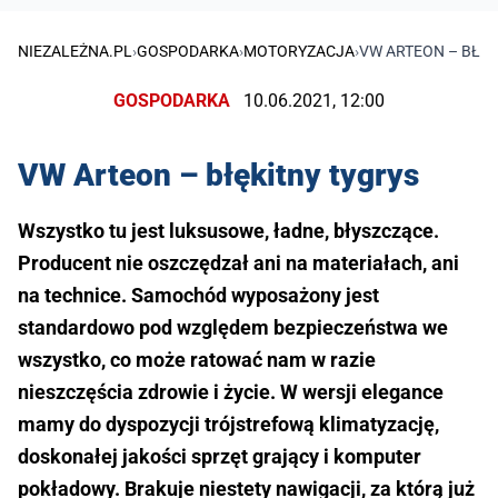
NIEZALEŻNA.PL
›
GOSPODARKA
›
MOTORYZACJA
›
VW ARTEON – BŁĘK
GOSPODARKA
10.06.2021, 12:00
VW Arteon – błękitny tygrys
Wszystko tu jest luksusowe, ładne, błyszczące.
Producent nie oszczędzał ani na materiałach, ani
na technice. Samochód wyposażony jest
standardowo pod względem bezpieczeństwa we
wszystko, co może ratować nam w razie
nieszczęścia zdrowie i życie. W wersji elegance
mamy do dyspozycji trójstrefową klimatyzację,
doskonałej jakości sprzęt grający i komputer
pokładowy. Brakuje niestety nawigacji, za którą już