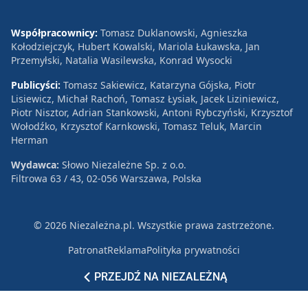
Współpracownicy:
Tomasz Duklanowski, Agnieszka
Kołodziejczyk, Hubert Kowalski, Mariola Łukawska, Jan
Przemyłski, Natalia Wasilewska, Konrad Wysocki
Publicyści:
Tomasz Sakiewicz, Katarzyna Gójska, Piotr
Lisiewicz, Michał Rachoń, Tomasz Łysiak, Jacek Liziniewicz,
Piotr Nisztor, Adrian Stankowski, Antoni Rybczyński, Krzysztof
Wołodźko, Krzysztof Karnkowski, Tomasz Teluk, Marcin
Herman
Wydawca:
Słowo Niezależne Sp. z o.o.
Filtrowa 63 / 43, 02-056 Warszawa, Polska
© 2026 Niezależna.pl. Wszystkie prawa zastrzeżone.
Patronat
Reklama
Polityka prywatności
PRZEJDŹ NA NIEZALEŻNĄ