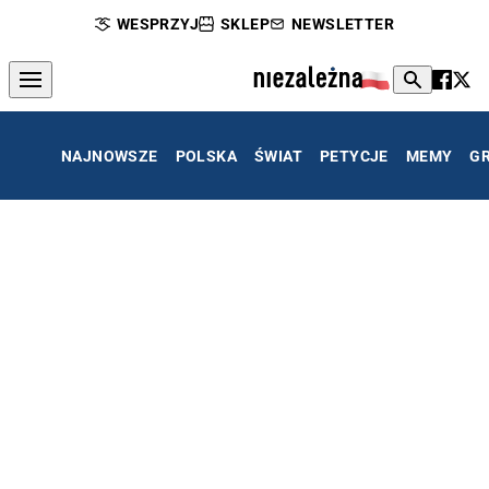
WESPRZYJ
SKLEP
NEWSLETTER
NAJNOWSZE
POLSKA
ŚWIAT
PETYCJE
MEMY
G