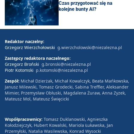
Czas przygotować się na
kolejne bunty AI?
Redaktor naczelny:
Grzegorz Wierzchołowski
g.wierzcholowski@niezalezna.pl
Zastępcy redaktora naczelnego:
Grzegorz Broński
g.bronski@niezalezna.pl
Piotr Kotomski
p.kotomski@niezalezna.pl
Zespół:
Michał Dzierżak, Michał Kowalczyk, Beata Mańkowska,
Janusz Milewski, Tomasz Grodecki, Sabina Treffler, Aleksander
Mimier, Przemysław Obłuski, Magdalena Żuraw, Anna Zyzek,
Mateusz Mol, Mateusz Święcicki
Współpracownicy:
Tomasz Duklanowski, Agnieszka
Kołodziejczyk, Hubert Kowalski, Mariola Łukawska, Jan
Przemyłski, Natalia Wasilewska, Konrad Wysocki