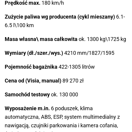
Prędkość max.
180 km/h
Zużycie paliwa wg producenta (cykl mieszany)
6.1-
6.5 l\100 km
Masa własna\ masa całkowita
ok. 1300 kg\1725 kg
Wymiary (dł./szer./wys.)
4210 mm/1827/1595
Pojemność bagażnika
422-1305 litrów
Cena od (Visia, manual)
89 270 zł
Samochód testowy
ok. 130 000
Wyposażenie m.in.
6 poduszek, klima
automatyczna, ABS, ESP, system multimedialny z
nawigacją, czujniki parkowania i kamera cofania,