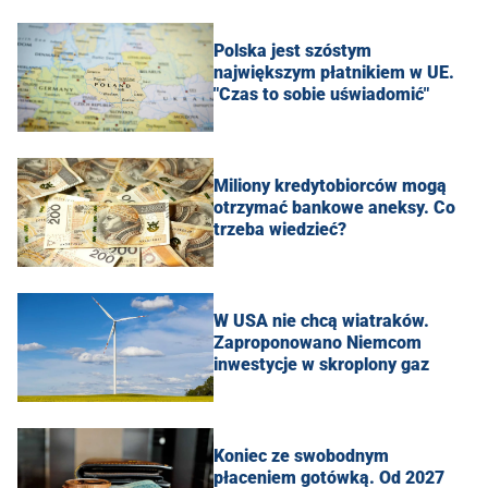
Polska jest szóstym
największym płatnikiem w UE.
"Czas to sobie uświadomić"
Miliony kredytobiorców mogą
otrzymać bankowe aneksy. Co
trzeba wiedzieć?
W USA nie chcą wiatraków.
Zaproponowano Niemcom
inwestycje w skroplony gaz
Koniec ze swobodnym
płaceniem gotówką. Od 2027