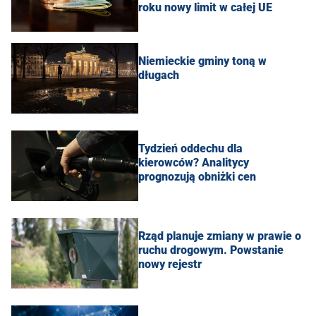
roku nowy limit w całej UE
Niemieckie gminy toną w
długach
Tydzień oddechu dla
kierowców? Analitycy
prognozują obniżki cen
Rząd planuje zmiany w prawie o
ruchu drogowym. Powstanie
nowy rejestr