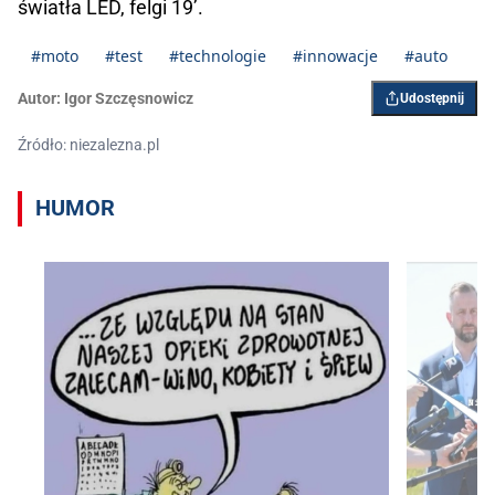
światła LED, felgi 19’.
#moto
#test
#technologie
#innowacje
#auto
Autor:
Igor ­Szczęsnowicz
Udostępnij
Źródło: niezalezna.pl
HUMOR