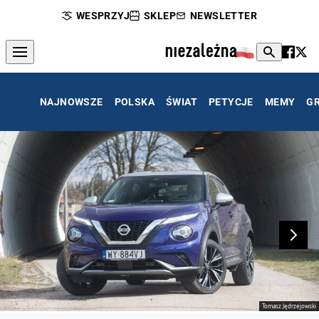
WESPRZYJ
SKLEP
NEWSLETTER
NAJNOWSZE
POLSKA
ŚWIAT
PETYCJE
MEMY
G
Tomasz Jędrzejowski