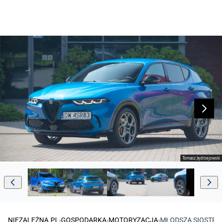
Tomasz Jędrzejowski
NIEZALEŻNA.PL
›
GOSPODARKA
›
MOTORYZACJA
›
MŁODSZA SIOSTRA