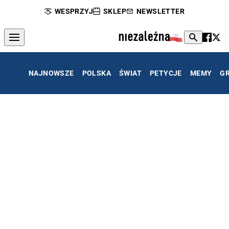
WESPRZYJ
SKLEP
NEWSLETTER
NAJNOWSZE
POLSKA
ŚWIAT
PETYCJE
MEMY
G