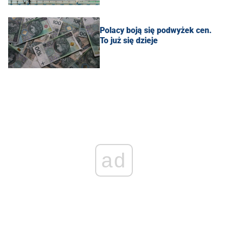
Polacy boją się podwyżek cen.
To już się dzieje
ad