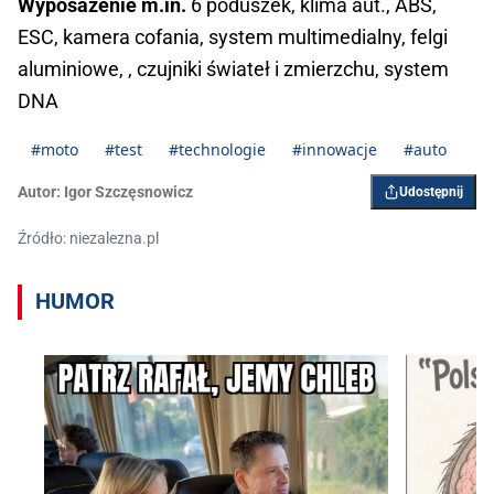
Wyposażenie m.in.
6 poduszek, klima aut., ABS,
ESC, kamera cofania, system multimedialny, felgi
aluminiowe, , czujniki świateł i zmierzchu, system
DNA
#moto
#test
#technologie
#innowacje
#auto
Autor:
Igor ­Szczęsnowicz
Udostępnij
Źródło: niezalezna.pl
HUMOR