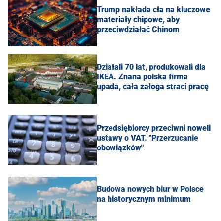
Trump nakłada cła na kluczowe
materiały chipowe, aby
przeciwdziałać Chinom
Działali 70 lat, produkowali dla
IKEA. Znana polska firma
upada, cała załoga straci pracę
Przedsiębiorcy przeciwni noweli
ustawy o VAT. "Przerzucanie
obowiązków"
Budowa nowych biur w Polsce
na historycznym minimum