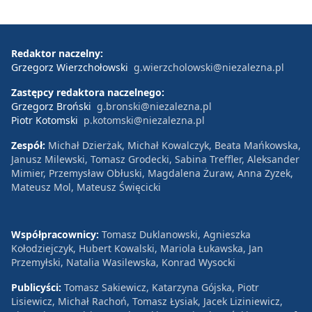
Redaktor naczelny:
Grzegorz Wierzchołowski
g.wierzcholowski@niezalezna.pl
Zastępcy redaktora naczelnego:
Grzegorz Broński
g.bronski@niezalezna.pl
Piotr Kotomski
p.kotomski@niezalezna.pl
Zespół:
Michał Dzierżak, Michał Kowalczyk, Beata Mańkowska,
Janusz Milewski, Tomasz Grodecki, Sabina Treffler, Aleksander
Mimier, Przemysław Obłuski, Magdalena Żuraw, Anna Zyzek,
Mateusz Mol, Mateusz Święcicki
Współpracownicy:
Tomasz Duklanowski, Agnieszka
Kołodziejczyk, Hubert Kowalski, Mariola Łukawska, Jan
Przemyłski, Natalia Wasilewska, Konrad Wysocki
Publicyści:
Tomasz Sakiewicz, Katarzyna Gójska, Piotr
Lisiewicz, Michał Rachoń, Tomasz Łysiak, Jacek Liziniewicz,