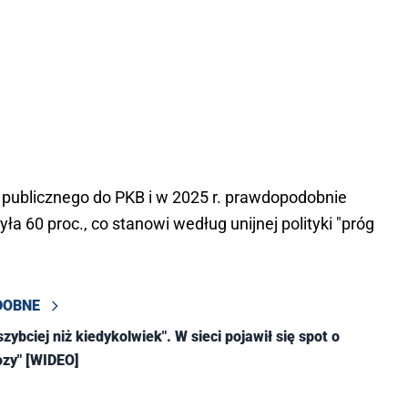
u publicznego do PKB i w 2025 r. prawdopodobnie
yła 60 proc., co stanowi według unijnej polityki "próg
DOBNE
szybciej niż kiedykolwiek". W sieci pojawił się spot o
ozy" [WIDEO]