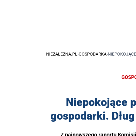
NIEZALEŻNA.PL
›
GOSPODARKA
›
NIEPOKOJĄCE
GOSP
Niepokojące p
gospodarki. Dług
Z najnowszego raportu Komisj