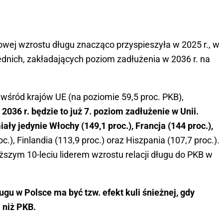
zowej wzrostu długu znacząco przyspieszyła w 2025 r., w
ednich, zakładających poziom zadłużenia w 2036 r. na
wśród krajów UE (na poziomie 59,5 proc. PKB),
 2036 r. będzie to już 7. poziom zadłużenie w Unii.
ły jedynie Włochy (149,1 proc.), Francja (144 proc.),
oc.), Finlandia (113,9 proc.) oraz Hiszpania (107,7 proc.).
iższym 10-leciu liderem wzrostu relacji długu do PKB w
u w Polsce ma być tzw. efekt kuli śnieżnej, gdy
j niż PKB.