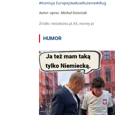
#Komisja Europejska
#zadłużenie
#dług
Autor:
oprac. Michał Dzierżak
Źródło: niezalezna.pl, KE, money.pl
HUMOR