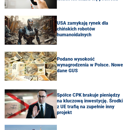
USA zamykają rynek dla
chińskich robotów
humanoidalnych
Podano wysokość
wynagrodzenia w Polsce. Nowe
dane GUS
Spółce CPK brakuje pieniędzy
na kluczową inwestycję. Środki
z UE trafią na zupełnie inny
projekt