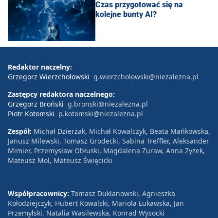
Czas przygotować się na
kolejne bunty AI?
Redaktor naczelny:
Grzegorz Wierzchołowski
g.wierzcholowski@niezalezna.pl
Zastępcy redaktora naczelnego:
Grzegorz Broński
g.bronski@niezalezna.pl
Piotr Kotomski
p.kotomski@niezalezna.pl
Zespół:
Michał Dzierżak, Michał Kowalczyk, Beata Mańkowska,
Janusz Milewski, Tomasz Grodecki, Sabina Treffler, Aleksander
Mimier, Przemysław Obłuski, Magdalena Żuraw, Anna Zyzek,
Mateusz Mol, Mateusz Święcicki
Współpracownicy:
Tomasz Duklanowski, Agnieszka
Kołodziejczyk, Hubert Kowalski, Mariola Łukawska, Jan
Przemyłski, Natalia Wasilewska, Konrad Wysocki