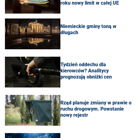
roku nowy limit w całej UE
Niemieckie gminy toną w
długach
Tydzień oddechu dla
kierowców? Analitycy
prognozują obniżki cen
Rząd planuje zmiany w prawie o
ruchu drogowym. Powstanie
nowy rejestr