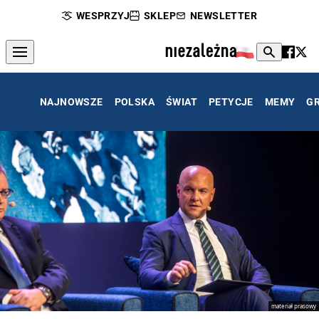
WESPRZYJ
SKLEP
NEWSLETTER
NAJNOWSZE
POLSKA
ŚWIAT
PETYCJE
MEMY
G
materiał prasowy