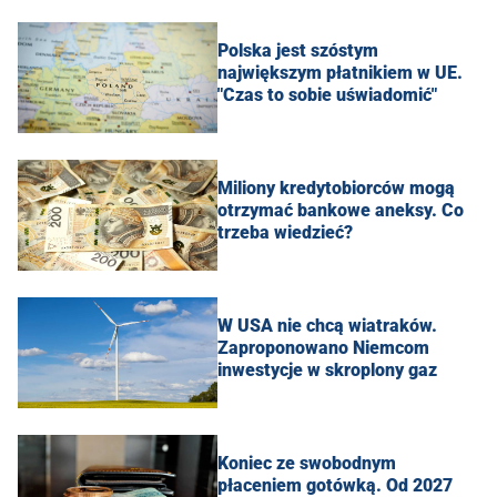
Polska jest szóstym
największym płatnikiem w UE.
"Czas to sobie uświadomić"
Miliony kredytobiorców mogą
otrzymać bankowe aneksy. Co
trzeba wiedzieć?
W USA nie chcą wiatraków.
Zaproponowano Niemcom
inwestycje w skroplony gaz
Koniec ze swobodnym
płaceniem gotówką. Od 2027