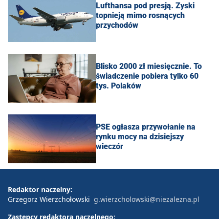
Lufthansa pod presją. Zyski
topnieją mimo rosnących
przychodów
Blisko 2000 zł miesięcznie. To
świadczenie pobiera tylko 60
tys. Polaków
PSE ogłasza przywołanie na
rynku mocy na dzisiejszy
wieczór
Redaktor naczelny:
Grzegorz Wierzchołowski
g.wierzcholowski@niezalezna.pl
Zastępcy redaktora naczelnego: