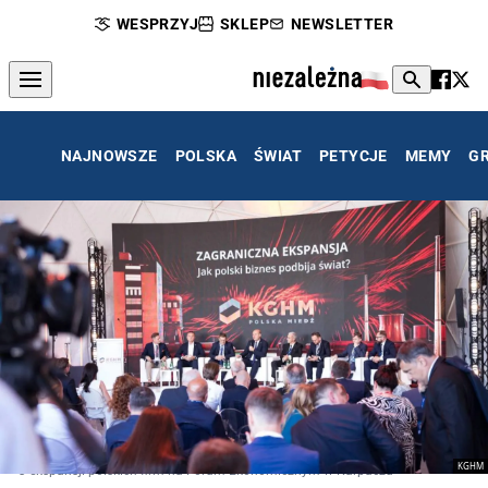
WESPRZYJ
SKLEP
NEWSLETTER
NAJNOWSZE
POLSKA
ŚWIAT
PETYCJE
MEMY
G
KGHM
O ekspansji polskich firm na Forum Ekonomicznym w Karpaczu