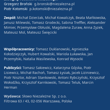
Grzegorz Broński
g.bronski@niezalezna.pl
Piotr Kotomski
p.kotomski@niezalezna.pl
Zespół:
Michał Dzierżak, Michał Kowalczyk, Beata Mańkowska,
Janusz Milewski, Tomasz Grodecki, Sabina Treffler, Aleksander
Mimier, Przemysław Obłuski, Magdalena Żuraw, Anna Zyzek,
Mateusz Mol, Mateusz Święcicki
Współpracownicy:
Tomasz Duklanowski, Agnieszka
Kołodziejczyk, Hubert Kowalski, Mariola Łukawska, Jan
Przemyłski, Natalia Wasilewska, Konrad Wysocki
Publicyści:
Tomasz Sakiewicz, Katarzyna Gójska, Piotr
Lisiewicz, Michał Rachoń, Tomasz Łysiak, Jacek Liziniewicz,
Piotr Nisztor, Adrian Stankowski, Antoni Rybczyński, Krzysztof
Wołodźko, Krzysztof Karnkowski, Tomasz Teluk, Marcin
Herman
Wydawca:
Słowo Niezależne Sp. z o.o.
Filtrowa 63 / 43, 02-056 Warszawa, Polska