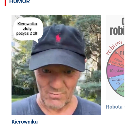
HUMOR
Robota si
Kierowniku