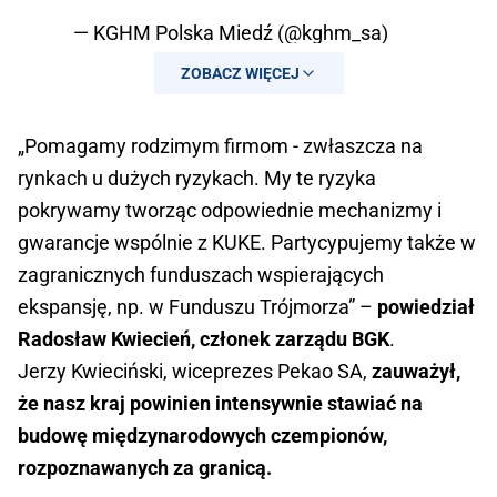
— KGHM Polska Miedź (@kghm_sa)
September 6, 2023
ZOBACZ WIĘCEJ
„Pomagamy rodzimym firmom - zwłaszcza na
rynkach u dużych ryzykach. My te ryzyka
pokrywamy tworząc odpowiednie mechanizmy i
gwarancje wspólnie z KUKE. Partycypujemy także w
zagranicznych funduszach wspierających
ekspansję, np. w Funduszu Trójmorza” –
powiedział
Radosław Kwiecień, członek zarządu BGK
.
Jerzy Kwieciński, wiceprezes Pekao SA,
zauważył,
że nasz kraj powinien intensywnie stawiać na
budowę międzynarodowych czempionów,
rozpoznawanych za granicą.