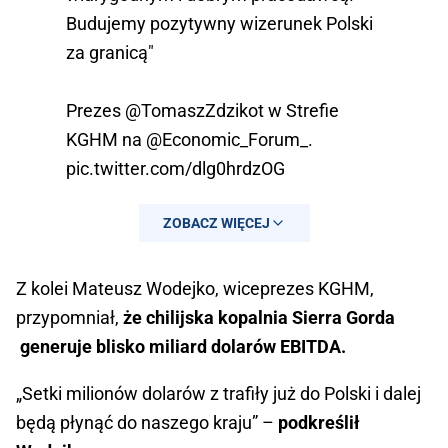
Budujemy pozytywny wizerunek Polski
za granicą"
Prezes
@TomaszZdzikot
w Strefie
KGHM na
@Economic_Forum_
.
pic.twitter.com/dlg0hrdzOG
— KGHM Polska Miedź (@kghm_sa)
ZOBACZ WIĘCEJ
September 6, 2023
Z kolei Mateusz Wodejko, wiceprezes KGHM,
przypomniał,
że chilijska kopalnia Sierra Gorda
generuje blisko miliard dolarów EBITDA.
„Setki milionów dolarów z trafiły już do Polski i dalej
będą płynąć do naszego kraju” –
podkreślił