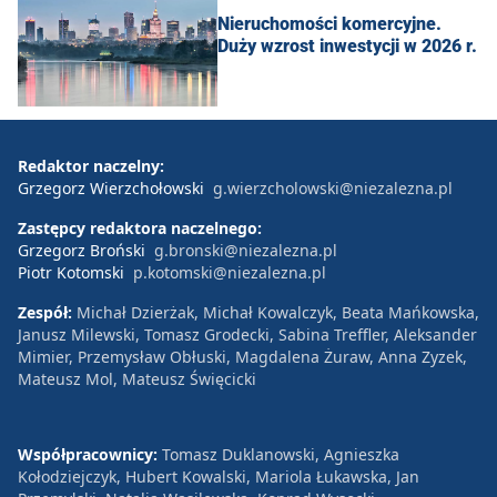
Nieruchomości komercyjne.
Duży wzrost inwestycji w 2026 r.
Redaktor naczelny:
Grzegorz Wierzchołowski
g.wierzcholowski@niezalezna.pl
Zastępcy redaktora naczelnego:
Grzegorz Broński
g.bronski@niezalezna.pl
Piotr Kotomski
p.kotomski@niezalezna.pl
Zespół:
Michał Dzierżak, Michał Kowalczyk, Beata Mańkowska,
Janusz Milewski, Tomasz Grodecki, Sabina Treffler, Aleksander
Mimier, Przemysław Obłuski, Magdalena Żuraw, Anna Zyzek,
Mateusz Mol, Mateusz Święcicki
Współpracownicy:
Tomasz Duklanowski, Agnieszka
Kołodziejczyk, Hubert Kowalski, Mariola Łukawska, Jan