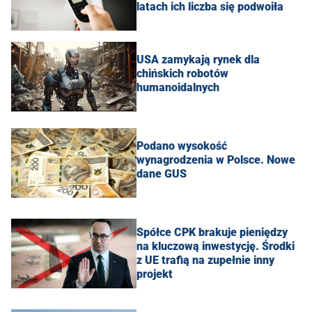
latach ich liczba się podwoiła
USA zamykają rynek dla
chińskich robotów
humanoidalnych
Podano wysokość
wynagrodzenia w Polsce. Nowe
dane GUS
Spółce CPK brakuje pieniędzy
na kluczową inwestycję. Środki
z UE trafią na zupełnie inny
projekt