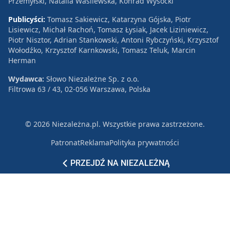
Przemyłski, Natalia Wasilewska, Konrad Wysocki
Publicyści:
Tomasz Sakiewicz, Katarzyna Gójska, Piotr
Lisiewicz, Michał Rachoń, Tomasz Łysiak, Jacek Liziniewicz,
Piotr Nisztor, Adrian Stankowski, Antoni Rybczyński, Krzysztof
Wołodźko, Krzysztof Karnkowski, Tomasz Teluk, Marcin
Herman
Wydawca:
Słowo Niezależne Sp. z o.o.
Filtrowa 63 / 43, 02-056 Warszawa, Polska
© 2026 Niezależna.pl. Wszystkie prawa zastrzeżone.
Patronat
Reklama
Polityka prywatności
PRZEJDŹ NA NIEZALEŻNĄ