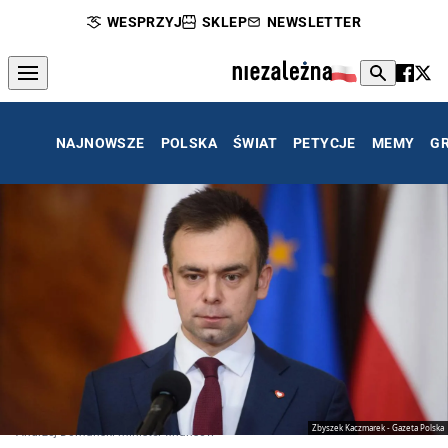
WESPRZYJ
SKLEP
NEWSLETTER
NAJNOWSZE
POLSKA
ŚWIAT
PETYCJE
MEMY
G
Zbyszek Kaczmarek - Gazeta Polska
Andrzej Domański minister finansów