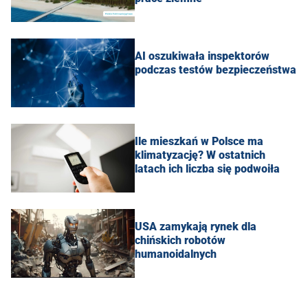
AI oszukiwała inspektorów
podczas testów bezpieczeństwa
Ile mieszkań w Polsce ma
klimatyzację? W ostatnich
latach ich liczba się podwoiła
USA zamykają rynek dla
chińskich robotów
humanoidalnych