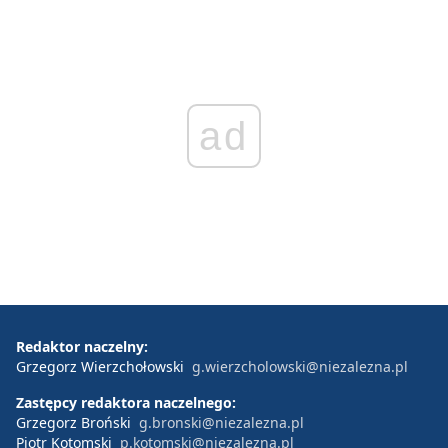
ad
Redaktor naczelny:
Grzegorz Wierzchołowski
g.wierzcholowski@niezalezna.pl
Zastępcy redaktora naczelnego:
Grzegorz Broński
g.bronski@niezalezna.pl
Piotr Kotomski
p.kotomski@niezalezna.pl