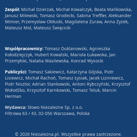
Zespół:
Michał Dzierżak, Michał Kowalczyk, Beata Mańkowska,
Janusz Milewski, Tomasz Grodecki, Sabina Treffler, Aleksander
Mimier, Przemysław Obłuski, Magdalena Żuraw, Anna Zyzek,
Mateusz Mol, Mateusz Święcicki
Współpracownicy:
Tomasz Duklanowski, Agnieszka
Kołodziejczyk, Hubert Kowalski, Mariola Łukawska, Jan
Przemyłski, Natalia Wasilewska, Konrad Wysocki
Publicyści:
Tomasz Sakiewicz, Katarzyna Gójska, Piotr
Lisiewicz, Michał Rachoń, Tomasz Łysiak, Jacek Liziniewicz,
Piotr Nisztor, Adrian Stankowski, Antoni Rybczyński, Krzysztof
Wołodźko, Krzysztof Karnkowski, Tomasz Teluk, Marcin
Herman
Wydawca:
Słowo Niezależne Sp. z o.o.
Filtrowa 63 / 43, 02-056 Warszawa, Polska
© 2026 Niezależna.pl. Wszystkie prawa zastrzeżone.