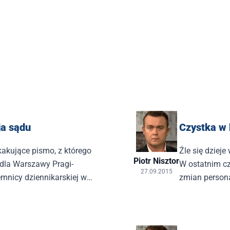
ja sądu
Czystka w
akujące pismo, z którego
Źle się dziej
Piotr Nisztor
dla Warszawy Pragi-
W ostatnim c
27.09.2015
emnicy dziennikarskiej w
zmian person
ści akt afery taśmowej.