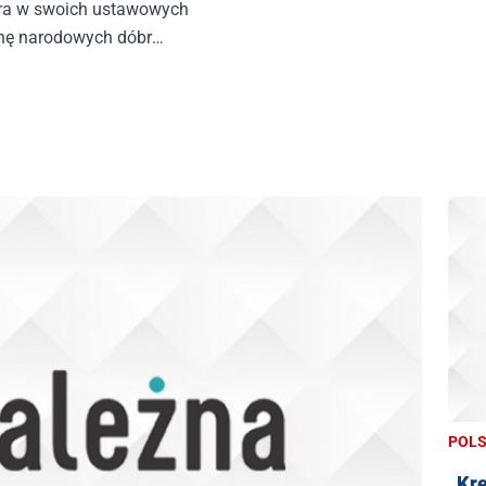
tóra w swoich ustawowych
nę narodowych dóbr
POL
„Kre