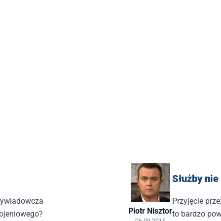
Służby nie
rwywiadowcza
Przyjęcie prze
Piotr Nisztor
ojeniowego?
to bardzo pow