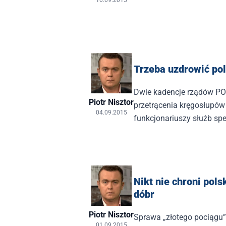
10.09.2015
Trzeba uzdrowić pol
Dwie kadencje rządów PO
Piotr Nisztor
przetrącenia kręgosłupów
04.09.2015
funkcjonariuszy służb spe
Nikt nie chroni pol
dóbr
Piotr Nisztor
Sprawa „złotego pociągu”
01.09.2015