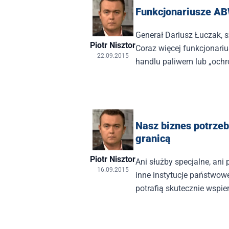
Funkcjonariusze AB
Generał Dariusz Łuczak, 
Piotr Nisztor
Coraz więcej funkcjonari
22.09.2015
handlu paliwem lub „ochro
branży.
Nasz biznes potrzeb
granicą
Piotr Nisztor
Ani służby specjalne, ani
16.09.2015
inne instytucje państwow
potrafią skutecznie wspi
przedsiębiorstw walczący
zamówienia i kont