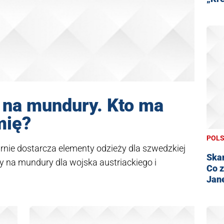
y na mundury. Kto ma
mię?
POL
arnie dostarcza elementy odzieży dla szwedzkiej
Skan
kty na mundury dla wojska austriackiego i
Co z
Jan