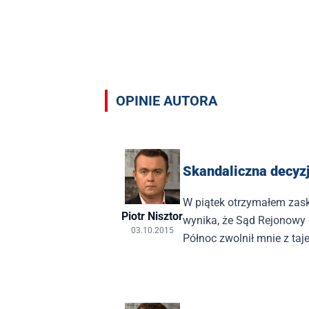
Opinie autora Piotr Nisztor
OPINIE AUTORA
Skandaliczna decyz
W piątek otrzymałem zask
Piotr Nisztor
wynika, że Sąd Rejonowy 
03.10.2015
Północ zwolnił mnie z taj
związku z ujawnieniem tre