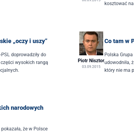
06.09.2015
kosztować na
skie „oczy i uszy”
Co tam w P
-PSL doprowadziły do
Polska Grupa 
Piotr Nisztor
 części wysokich rangą
udowodniła, ż
03.09.2015
cjalnych.
który nie ma 
skich narodowych
 pokazała, że w Polsce