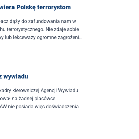
wiera Polskę terrorystom
acz dąży do zafundowania nam w
u terrorystycznego. Nie zdaje sobie
y lub lekceważy ogromne zagrożenie,
yjęcie 10–12 tys. imigrantów m.in. z
 z wywiadu
 kadry kierowniczej Agencji Wywiadu
cował na żadnej placówce
 AW nie posiada więc doświadczenia w
agentury poza Polską.