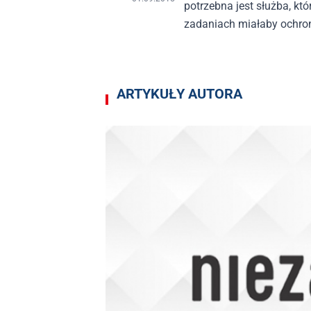
potrzebna jest służba, k
zadaniach miałaby ochro
kultury.
Artykuły autora Piotr Nisztor
ARTYKUŁY AUTORA