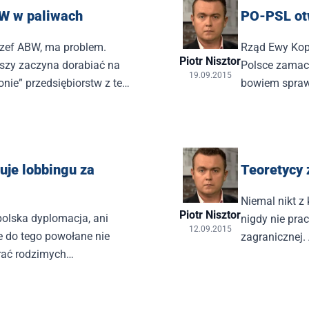
W w paliwach
PO-PSL ot
szef ABW, ma problem.
Rząd Ewy Kop
Piotr Nisztor
uszy zaczyna dorabiać na
Polsce zamach
19.09.2015
nie” przedsiębiorstw z tej
bowiem spraw
jakim jest prz
Syrii.
uje lobbingu za
Teoretycy
Niemal nikt z
Piotr Nisztor
 polska dyplomacja, ani
nigdy nie pra
12.09.2015
e do tego powołane nie
zagranicznej.
erać rodzimych
prowadzeniu 
ch za granicą o