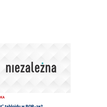
SKA
t” tabloidu w BOR-ze?