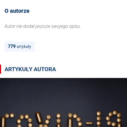
O autorze
Autor nie dodał jeszcze swojego opisu.
779
artykuły
Artykuły autora ms
ARTYKUŁY AUTORA