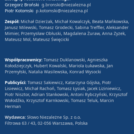
Grzegorz Broński
g.bronski@niezalezna.pl
Piotr Kotomski
p.kotomski@niezalezna.pl
Zespół:
Michał Dzierżak, Michał Kowalczyk, Beata Mańkowska,
Janusz Milewski, Tomasz Grodecki, Sabina Treffler, Aleksander
Mimier, Przemysław Obłuski, Magdalena Żuraw, Anna Zyzek,
Mateusz Mol, Mateusz Święcicki
Współpracownicy:
Tomasz Duklanowski, Agnieszka
Kołodziejczyk, Hubert Kowalski, Mariola Łukawska, Jan
Przemyłski, Natalia Wasilewska, Konrad Wysocki
Publicyści:
Tomasz Sakiewicz, Katarzyna Gójska, Piotr
Lisiewicz, Michał Rachoń, Tomasz Łysiak, Jacek Liziniewicz,
Piotr Nisztor, Adrian Stankowski, Antoni Rybczyński, Krzysztof
Wołodźko, Krzysztof Karnkowski, Tomasz Teluk, Marcin
Herman
Wydawca:
Słowo Niezależne Sp. z o.o.
Filtrowa 63 / 43, 02-056 Warszawa, Polska