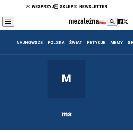
WESPRZYJ
SKLEP
NEWSLETTER
NAJNOWSZE
POLSKA
ŚWIAT
PETYCJE
MEMY
G
M
ms