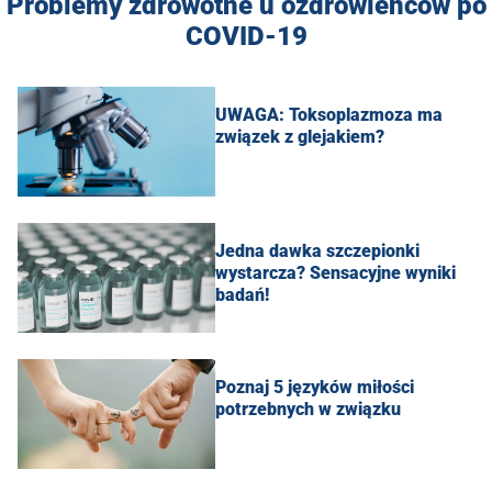
Problemy zdrowotne u ozdrowieńców po
COVID-19
UWAGA: Toksoplazmoza ma
związek z glejakiem?
Jedna dawka szczepionki
wystarcza? Sensacyjne wyniki
badań!
Poznaj 5 języków miłości
potrzebnych w związku