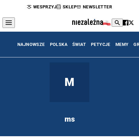
WESPRZYJ
SKLEP
NEWSLETTER
NAJNOWSZE
POLSKA
ŚWIAT
PETYCJE
MEMY
G
M
ms