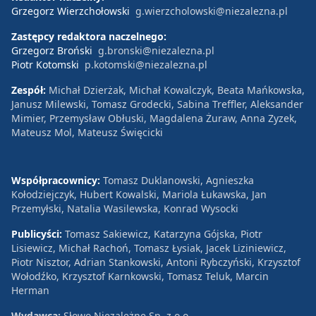
Grzegorz Wierzchołowski
g.wierzcholowski@niezalezna.pl
Zastępcy redaktora naczelnego:
Grzegorz Broński
g.bronski@niezalezna.pl
Piotr Kotomski
p.kotomski@niezalezna.pl
Zespół:
Michał Dzierżak, Michał Kowalczyk, Beata Mańkowska,
Janusz Milewski, Tomasz Grodecki, Sabina Treffler, Aleksander
Mimier, Przemysław Obłuski, Magdalena Żuraw, Anna Zyzek,
Mateusz Mol, Mateusz Święcicki
Współpracownicy:
Tomasz Duklanowski, Agnieszka
Kołodziejczyk, Hubert Kowalski, Mariola Łukawska, Jan
Przemyłski, Natalia Wasilewska, Konrad Wysocki
Publicyści:
Tomasz Sakiewicz, Katarzyna Gójska, Piotr
Lisiewicz, Michał Rachoń, Tomasz Łysiak, Jacek Liziniewicz,
Piotr Nisztor, Adrian Stankowski, Antoni Rybczyński, Krzysztof
Wołodźko, Krzysztof Karnkowski, Tomasz Teluk, Marcin
Herman
Wydawca:
Słowo Niezależne Sp. z o.o.