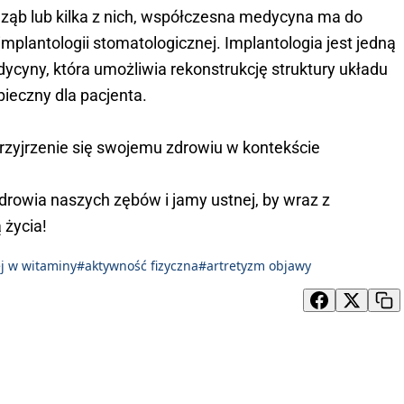
y ząb lub kilka z nich, współczesna medycyna ma do
mplantologii stomatologicznej. Implantologia jest jedną
ycyny, która umożliwia rekonstrukcję struktury układu
ieczny dla pacjenta.
przyjrzenie się swojemu zdrowiu w kontekście
drowia naszych zębów i jamy ustnej, by wraz z
 życia!
ej w witaminy
#aktywność fizyczna
#artretyzm objawy