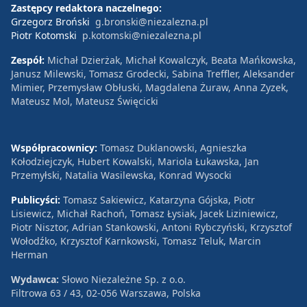
Zastępcy redaktora naczelnego:
Grzegorz Broński
g.bronski@niezalezna.pl
Piotr Kotomski
p.kotomski@niezalezna.pl
Zespół:
Michał Dzierżak, Michał Kowalczyk, Beata Mańkowska,
Janusz Milewski, Tomasz Grodecki, Sabina Treffler, Aleksander
Mimier, Przemysław Obłuski, Magdalena Żuraw, Anna Zyzek,
Mateusz Mol, Mateusz Święcicki
Współpracownicy:
Tomasz Duklanowski, Agnieszka
Kołodziejczyk, Hubert Kowalski, Mariola Łukawska, Jan
Przemyłski, Natalia Wasilewska, Konrad Wysocki
Publicyści:
Tomasz Sakiewicz, Katarzyna Gójska, Piotr
Lisiewicz, Michał Rachoń, Tomasz Łysiak, Jacek Liziniewicz,
Piotr Nisztor, Adrian Stankowski, Antoni Rybczyński, Krzysztof
Wołodźko, Krzysztof Karnkowski, Tomasz Teluk, Marcin
Herman
Wydawca:
Słowo Niezależne Sp. z o.o.
Filtrowa 63 / 43, 02-056 Warszawa, Polska