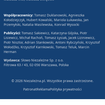
Współpracownicy:
Tomasz Duklanowski, Agnieszka
Kołodziejczyk, Hubert Kowalski, Mariola Łukawska, Jan
Przemyłski, Natalia Wasilewska, Konrad Wysocki
Publicyści:
Tomasz Sakiewicz, Katarzyna Gójska, Piotr
Lisiewicz, Michał Rachoń, Tomasz Łysiak, Jacek Liziniewicz,
Piotr Nisztor, Adrian Stankowski, Antoni Rybczyński, Krzysztof
Wołodźko, Krzysztof Karnkowski, Tomasz Teluk, Marcin
Herman
Wydawca:
Słowo Niezależne Sp. z o.o.
Filtrowa 63 / 43, 02-056 Warszawa, Polska
© 2026 Niezależna.pl. Wszystkie prawa zastrzeżone.
Patronat
Reklama
Polityka prywatności