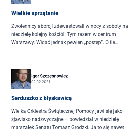
Wielkie sprzątanie
Zwolennicy aborcji zdewastowali w nocy z soboty na
niedzielę kolejny kościół. Tym razem w centrum
Warszawy. Widać jednak pewien „postęp”. O ile
dotychczas robiono to podczas manifestacji, jawnie i
zbiorowo, teraz do dewastacji doszło późną nocą,
ukradkiem. Czyli że się może trochę wstydzą, może
konsekwencji obawiają – trudno jednoznacznie
Igor Szczęsnowicz
02.02.2021
orzec, ale wyraźnie nie są już tacy odważni.
Serduszko z błyskawicą
Wielka Orkiestra Świątecznej Pomocy jawi się jako
zjawisko nadzwyczajne – powiedział w niedzielę
marszałek Senatu Tomasz Grodzki. Ja to się nawet z
równie nadzwyczajnym panem marszałkiem