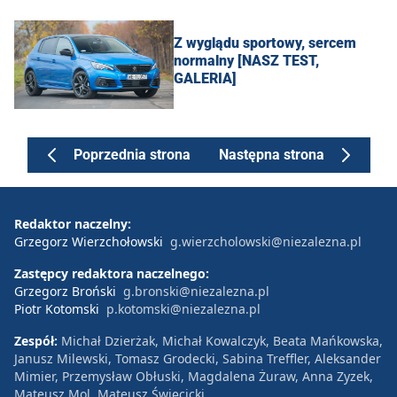
Z wyglądu sportowy, sercem
normalny [NASZ TEST,
GALERIA]
Poprzednia strona
Następna strona
Redaktor naczelny:
Grzegorz Wierzchołowski
g.wierzcholowski@niezalezna.pl
Zastępcy redaktora naczelnego:
Grzegorz Broński
g.bronski@niezalezna.pl
Piotr Kotomski
p.kotomski@niezalezna.pl
Zespół:
Michał Dzierżak, Michał Kowalczyk, Beata Mańkowska,
Janusz Milewski, Tomasz Grodecki, Sabina Treffler, Aleksander
Mimier, Przemysław Obłuski, Magdalena Żuraw, Anna Zyzek,
Mateusz Mol, Mateusz Święcicki