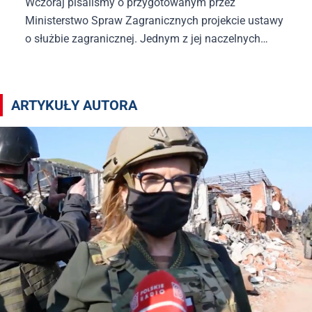
Wczoraj pisaliśmy o przygotowanym przez
Ministerstwo Spraw Zagranicznych projekcie ustawy
o służbie zagranicznej. Jednym z jej naczelnych
założeń jest utworzenie zawodowego korpusu
dyplomatycznego, wolnego od wpływów polityków.
Artykuły autora Igor Szczęsnowicz
Dyplomaci mają być w zamyśle twórców ustawy po
ARTYKUŁY AUTORA
prostu zawodowcami szkolonymi do pracy na rzecz
swojego kraju, wolnymi od nacisków politycznych.