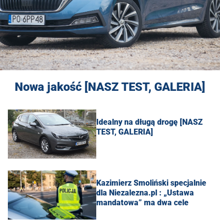
Nowa jakość [NASZ TEST, GALERIA]
Idealny na długą drogę [NASZ
TEST, GALERIA]
Kazimierz Smoliński specjalnie
dla Niezalezna.pl : „Ustawa
mandatowa” ma dwa cele