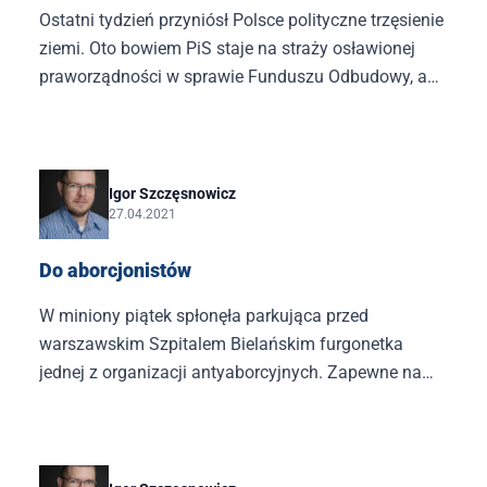
Ostatni tydzień przyniósł Polsce polityczne trzęsienie
ziemi. Oto bowiem PiS staje na straży osławionej
praworządności w sprawie Funduszu Odbudowy, a
PO namawia do nieposłuszeństwa wobec Brukseli.
Było coś rozczulającego w widoku Borysa Budki,
który zachęca do załatwiania naszych polskich
spraw w polskim parlamencie.
Igor Szczęsnowicz
27.04.2021
Do aborcjonistów
W miniony piątek spłonęła parkująca przed
warszawskim Szpitalem Bielańskim furgonetka
jednej z organizacji antyaborcyjnych. Zapewne na
skutek podpalenia. Nie będę tu ferował wyroków, ale
sądząc po internetowej reakcji jednego z ugrupowań
optujących za zabijaniem dzieci, zacytuję: „kto sieje
wiatr, zbiera burzę”, można założyć, że podpalenia