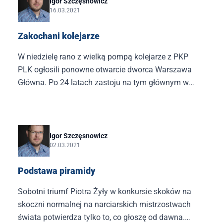
​Igor Szczęsnowicz
16.03.2021
dokonali właśnie fani tego zabijania.
Zakochani kolejarze
W niedzielę rano z wielką pompą kolejarze z PKP
PLK ogłosili ponowne otwarcie dworca Warszawa
Główna. Po 24 latach zastoju na tym głównym w
latach 1945−1967 warszawskim dworcu znowu
pojawiły się pociągi pasażerskie. Trochę nie
rozumiałem tego samozachwytu decydentów z PKP
Polskie Linie Kolejowe.
Igor Szczęsnowicz
02.03.2021
Podstawa piramidy
Sobotni triumf Piotra Żyły w konkursie skoków na
skoczni normalnej na narciarskich mistrzostwach
świata potwierdza tylko to, co głoszę od dawna.