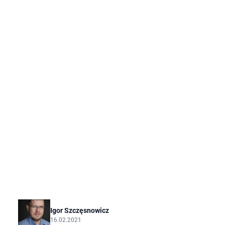
Polacy są fenomenalnie utalentowani sportowo.
Przez długie lata wmawiano nam, że to, iż na
zimowych igrzyskach olimpijskich do 1998 r.
włącznie zdobyliśmy tylko cztery medale, wynika z
jakiejś naszej wyjątkowej zimowej impotencji.
Igor Szczęsnowicz
16.02.2021