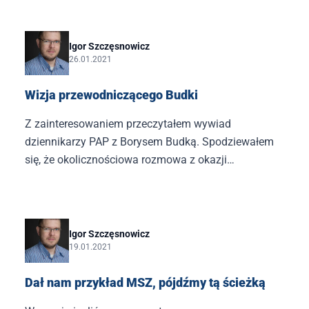
zgadzam. W istocie, to nadzwyczajne! Żeby tak
łączyć pomoc dla dzieci z popieraniem zabijania
tychże (piszę tu oczywiście o aliansie Owsiak–
Igor Szczęsnowicz
26.01.2021
Lempart), to trzeba włączyć nadzwyczajny tok
myślenia i rozumienia nie tylko języka polskiego, lecz
Wizja przewodniczącego Budki
także podstawowych praw logiki.
Z zainteresowaniem przeczytałem wywiad
dziennikarzy PAP z Borysem Budką. Spodziewałem
się, że okolicznościowa rozmowa z okazji
pierwszego roku kadencji pana Budki jako
przewodniczącego PO będzie ciekawsza. W końcu
kolejne przegrane wybory, kłótnie w partii i odejścia
czołowych polityków do konkurencji mogłyby
Igor Szczęsnowicz
19.01.2021
skłaniać ku autorefleksji bardziej krytycznej.
Dał nam przykład MSZ, pójdźmy tą ścieżką