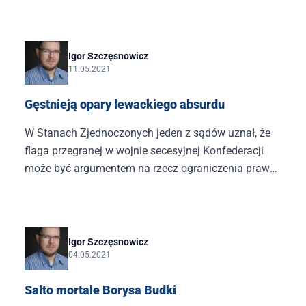
wiedzę o Polsce. Nawiązuję oczywiście
do wczorajszego listu kilkudziesięciu
akredytowanych w Polsce ambasadorów, którzy byli
uprzejmi wyrazić poparcie dla ideologii LGBT i osób
Igor Szczęsnowicz
11.05.2021
społeczności LGBT w Polsce.
Gęstnieją opary lewackiego absurdu
W Stanach Zjednoczonych jeden z sądów uznał, że
flaga przegranej w wojnie secesyjnej Konfederacji
może być argumentem na rzecz ograniczenia praw
rodzicielskich. W niedzielę premier Mateusz
Morawiecki zwrócił uwagę na jednostronność
założonej do monitorowania łamania praw człowieka
na całym świecie organizacji Amnesty International,
​Igor Szczęsnowicz
04.05.2021
która jest gotowa interweniować w sprawie
prześladowań osób o ściśle (przez nią) określonych,
Salto mortale Borysa Budki
lewackich poglądach. Innych już nie.