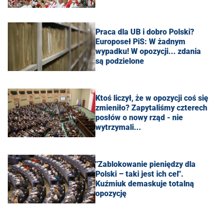
Praca dla UB i dobro Polski?
Europoseł PiS: W żadnym
wypadku! W opozycji... zdania
są podzielone
Ktoś liczył, że w opozycji coś się
zmieniło? Zapytaliśmy czterech
posłów o nowy rząd - nie
wytrzymali...
"Zablokowanie pieniędzy dla
Polski – taki jest ich cel".
Kuźmiuk demaskuje totalną
opozycję