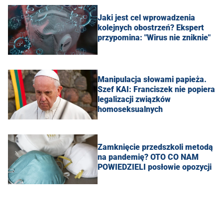
Jaki jest cel wprowadzenia
kolejnych obostrzeń? Ekspert
przypomina: "Wirus nie zniknie"
Manipulacja słowami papieża.
Szef KAI: Franciszek nie popiera
legalizacji związków
homoseksualnych
Zamknięcie przedszkoli metodą
na pandemię? OTO CO NAM
POWIEDZIELI posłowie opozycji