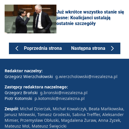
Już wkrótce wszystko stanie się
jasne: Koalicjanci ustalają
ostatnie szczegóły
Poprzednia strona
Następna strona
Redaktor naczelny:
Grzegorz Wierzchołowski
g.wierzcholowski@niezalezna.pl
Zastępcy redaktora naczelnego:
Grzegorz Broński
g.bronski@niezalezna.pl
Piotr Kotomski
p.kotomski@niezalezna.pl
Zespół:
Michał Dzierżak, Michał Kowalczyk, Beata Mańkowska,
Janusz Milewski, Tomasz Grodecki, Sabina Treffler, Aleksander
Mimier, Przemysław Obłuski, Magdalena Żuraw, Anna Zyzek,
Mateusz Mol, Mateusz Święcicki