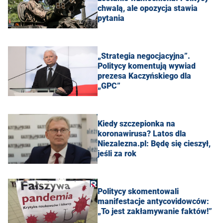
chwalą, ale opozycja stawia
pytania
„Strategia negocjacyjna”.
Politycy komentują wywiad
prezesa Kaczyńskiego dla
„GPC”
Kiedy szczepionka na
koronawirusa? Latos dla
Niezalezna.pl: Będę się cieszył,
jeśli za rok
Politycy skomentowali
manifestacje antycovidowców:
„To jest zakłamywanie faktów!”