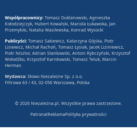
Współpracownicy:
Tomasz Duklanowski, Agnieszka
Kołodziejczyk, Hubert Kowalski, Mariola Łukawska, Jan
Przemyłski, Natalia Wasilewska, Konrad Wysocki
Publicyści:
Tomasz Sakiewicz, Katarzyna Gójska, Piotr
Lisiewicz, Michał Rachoń, Tomasz Łysiak, Jacek Liziniewicz,
Piotr Nisztor, Adrian Stankowski, Antoni Rybczyński, Krzysztof
Wołodźko, Krzysztof Karnkowski, Tomasz Teluk, Marcin
Herman
Wydawca:
Słowo Niezależne Sp. z o.o.
Filtrowa 63 / 43, 02-056 Warszawa, Polska
© 2026 Niezależna.pl. Wszystkie prawa zastrzeżone.
Patronat
Reklama
Polityka prywatności