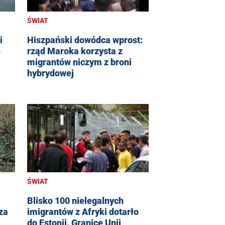
ŚWIAT
i
Hiszpański dowódca wprost:
e
rząd Maroka korzysta z
migrantów niczym z broni
hybrydowej
ŚWIAT
Blisko 100 nielegalnych
za
imigrantów z Afryki dotarło
do Estonii. Granicę Unii