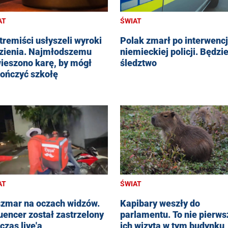
AT
ŚWIAT
tremiści usłyszeli wyroki
Polak zmarł po interwencj
zienia. Najmłodszemu
niemieckiej policji. Będzi
ieszono karę, by mógł
śledztwo
ończyć szkołę
AT
ŚWIAT
zmar na oczach widzów.
Kapibary weszły do
luencer został zastrzelony
parlamentu. To nie pierws
czas live'a
ich wizyta w tym budynku