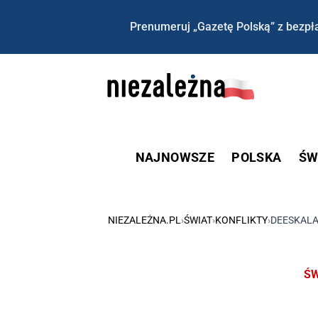
Prenumeruj „Gazetę Polską” z bezpła
NAJNOWSZE
POLSKA
ŚW
NIEZALEŻNA.PL
›
ŚWIAT
›
KONFLIKTY
›
DEESKALA
ŚW