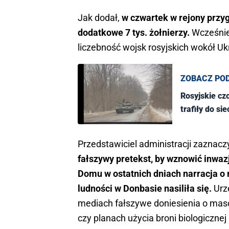
Jak dodał,
w czwartek w rejony przygr
dodatkowe 7 tys. żołnierzy.
Wcześniej
liczebność wojsk rosyjskich wokół Ukr
ZOBACZ PO
Rosyjskie cz
trafiły do sie
Przedstawiciel administracji zaznacz
fałszywy pretekst, by wznowić inwaz
Domu w ostatnich dniach narracja o
ludności w Donbasie nasiliła się.
Urzę
mediach fałszywe doniesienia o mas
czy planach użycia broni biologicznej