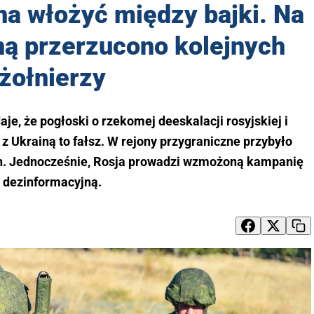
a włożyć między bajki. Na
ną przerzucono kolejnych
żołnierzy
e, że pogłoski o rzekomej deeskalacji rosyjskiej i
 z Ukrainą to fałsz. W rejony przygraniczne przybyło
ich. Jednocześnie, Rosja prowadzi wzmożoną kampanię
dezinformacyjną.