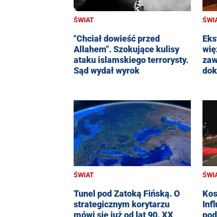
ŚWIAT
ŚWI
"Chciał dowieść przed
Eks
Allahem". Szokujące kulisy
wię
ataku islamskiego terrorysty.
zaw
Sąd wydał wyrok
dok
ŚWIAT
ŚWI
Tunel pod Zatoką Fińską. O
Kos
strategicznym korytarzu
Inf
mówi się już od lat 90. XX
pod