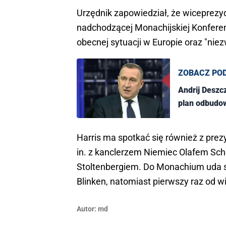
Urzędnik zapowiedział, że wiceprezy
nadchodzącej Monachijskiej Konfere
obecnej sytuacji w Europie oraz "nie
ZOBACZ PO
Andrij Deszc
plan odbudo
Harris ma spotkać się również z pr
in. z kanclerzem Niemiec Olafem S
Stoltenbergiem. Do Monachium uda s
Blinken, natomiast pierwszy raz od wie
Autor:
md