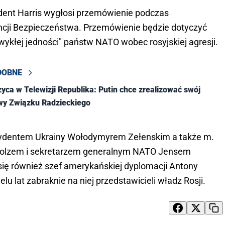
dent Harris wygłosi przemówienie podczas
ncji Bezpieczeństwa. Przemówienie będzie dotyczyć
zwykłej jedności" państw NATO wobec rosyjskiej agresji.
DOBNE
zyca w Telewizji Republika: Putin chce zrealizować swój
wy Związku Radzieckiego
ezydentem Ukrainy Wołodymyrem Zełenskim a także m.
cholzem i sekretarzem generalnym NATO Jensem
ię również szef amerykańskiej dyplomacji Antony
lu lat zabraknie na niej przedstawicieli władz Rosji.