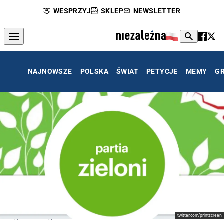
WESPRZYJ
SKLEP
NEWSLETTER
NAJNOWSZE
POLSKA
ŚWIAT
PETYCJE
MEMY
G
twitter.com/printscreen
zdjęcie ilustracyjne