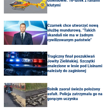
Goleniowie. 16-latek z ranami
kłutymi
Czarnek chce utworzyć nową
służbę mundurową. "Takich
skandali nie ma w żadnym
cywilizowanym państwie"
Tragiczny finał poszukiwań
Jowity Zielińskiej. Szczątki
znalezione w lesie pod Lisinami
należały do zaginionej
Rolnik zaorał świeżo położony
asfalt. Policja zatrzymała go na
gorącym uczynku