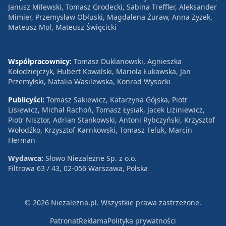
Janusz Milewski, Tomasz Grodecki, Sabina Treffler, Aleksander
Mimier, Przemysław Obłuski, Magdalena Żuraw, Anna Zyzek,
Mateusz Mol, Mateusz Święcicki
Współpracownicy:
Tomasz Duklanowski, Agnieszka
Kołodziejczyk, Hubert Kowalski, Mariola Łukawska, Jan
Przemyłski, Natalia Wasilewska, Konrad Wysocki
Publicyści:
Tomasz Sakiewicz, Katarzyna Gójska, Piotr
Lisiewicz, Michał Rachoń, Tomasz Łysiak, Jacek Liziniewicz,
Piotr Nisztor, Adrian Stankowski, Antoni Rybczyński, Krzysztof
Wołodźko, Krzysztof Karnkowski, Tomasz Teluk, Marcin
Herman
Wydawca:
Słowo Niezależne Sp. z o.o.
Filtrowa 63 / 43, 02-056 Warszawa, Polska
© 2026 Niezależna.pl. Wszystkie prawa zastrzeżone.
Patronat
Reklama
Polityka prywatności