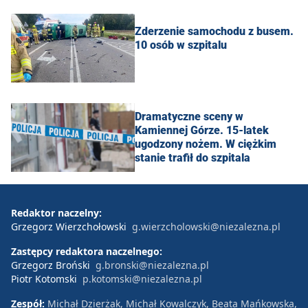
Zderzenie samochodu z busem.
10 osób w szpitalu
Dramatyczne sceny w
Kamiennej Górze. 15-latek
ugodzony nożem. W ciężkim
stanie trafił do szpitala
Redaktor naczelny:
Grzegorz Wierzchołowski
g.wierzcholowski@niezalezna.pl
Zastępcy redaktora naczelnego:
Grzegorz Broński
g.bronski@niezalezna.pl
Piotr Kotomski
p.kotomski@niezalezna.pl
Zespół:
Michał Dzierżak, Michał Kowalczyk, Beata Mańkowska,