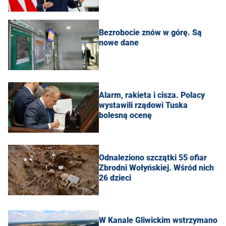
Bezrobocie znów w górę. Są
nowe dane
Alarm, rakieta i cisza. Polacy
wystawili rządowi Tuska
bolesną ocenę
Odnaleziono szczątki 55 ofiar
Zbrodni Wołyńskiej. Wśród nich
26 dzieci
W Kanale Gliwickim wstrzymano