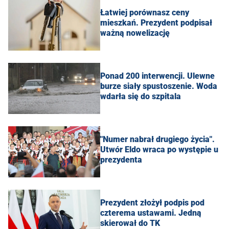
Łatwiej porównasz ceny
mieszkań. Prezydent podpisał
ważną nowelizację
Ponad 200 interwencji. Ulewne
burze siały spustoszenie. Woda
wdarła się do szpitala
"Numer nabrał drugiego życia".
Utwór Eldo wraca po występie u
prezydenta
Prezydent złożył podpis pod
czterema ustawami. Jedną
skierował do TK