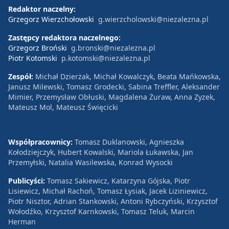
Redaktor naczelny:
Grzegorz Wierzchołowski
g.wierzcholowski@niezalezna.pl
Zastępcy redaktora naczelnego:
Grzegorz Broński
g.bronski@niezalezna.pl
Piotr Kotomski
p.kotomski@niezalezna.pl
Zespół:
Michał Dzierżak, Michał Kowalczyk, Beata Mańkowska,
Janusz Milewski, Tomasz Grodecki, Sabina Treffler, Aleksander
Mimier, Przemysław Obłuski, Magdalena Żuraw, Anna Zyzek,
Mateusz Mol, Mateusz Święcicki
Współpracownicy:
Tomasz Duklanowski, Agnieszka
Kołodziejczyk, Hubert Kowalski, Mariola Łukawska, Jan
Przemyłski, Natalia Wasilewska, Konrad Wysocki
Publicyści:
Tomasz Sakiewicz, Katarzyna Gójska, Piotr
Lisiewicz, Michał Rachoń, Tomasz Łysiak, Jacek Liziniewicz,
Piotr Nisztor, Adrian Stankowski, Antoni Rybczyński, Krzysztof
Wołodźko, Krzysztof Karnkowski, Tomasz Teluk, Marcin
Herman