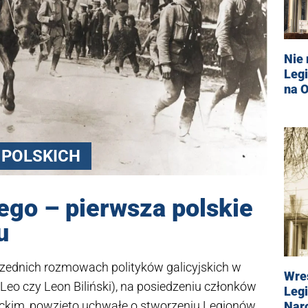
Nie
Legi
na 
 POLSKICH
ego – pierwsza polskie
u
przednich rozmowach polityków galicyjskich w
Wres
 Leo czy Leon Biliński), na posiedzeniu członków
Leg
ackim, powzięto uchwałę o stworzeniu Legionów,
Nar