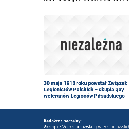
które będą walczyły po stronie Austr
Legiony przewinęło się 35-40 tys. żołn
otrzymało Virtuti Militari. Legiony P
XX w.
30 maja 1918 roku powstał Związek
Legionistów Polskich – skupiający
weteranów Legionów Piłsudskiego
Redaktor naczelny:
Grzegorz Wierzchołowski
g.wierzcholowski