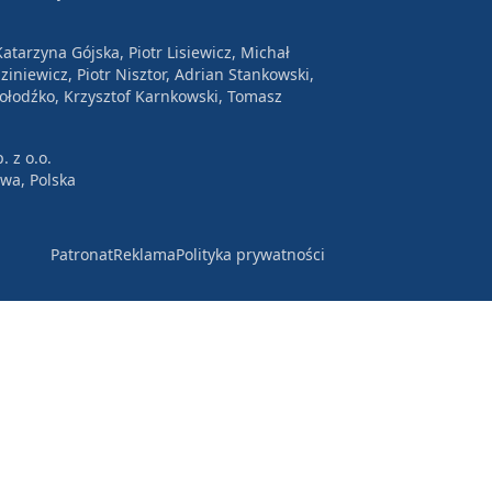
atarzyna Gójska, Piotr Lisiewicz, Michał
ziniewicz, Piotr Nisztor, Adrian Stankowski,
Wołodźko, Krzysztof Karnkowski, Tomasz
. z o.o.
awa, Polska
Patronat
Reklama
Polityka prywatności