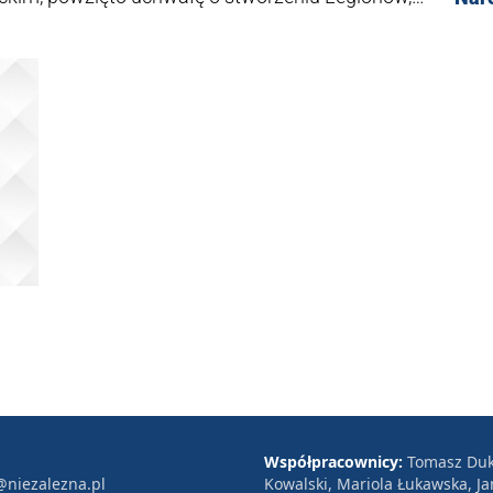
o-Węgier i podlegały dowództwu Landwehry. Przez
ierzy. Poległo ok. 3 tysiące, a 1358 Legionistów
olskie były pierwszą polską formacją wojskową w
Współpracownicy:
Tomasz Duk
@niezalezna.pl
Kowalski, Mariola Łukawska, Ja