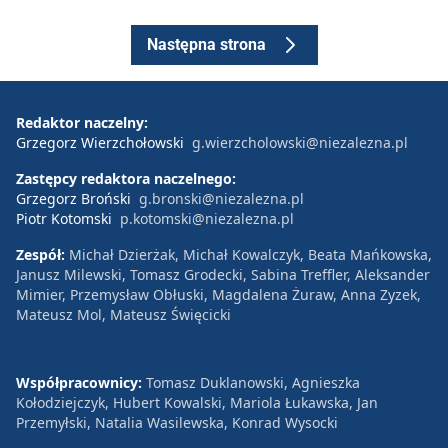
Następna strona
Redaktor naczelny:
Grzegorz Wierzchołowski
g.wierzcholowski@niezalezna.pl
Zastępcy redaktora naczelnego:
Grzegorz Broński
g.bronski@niezalezna.pl
Piotr Kotomski
p.kotomski@niezalezna.pl
Zespół:
Michał Dzierżak, Michał Kowalczyk, Beata Mańkowska,
Janusz Milewski, Tomasz Grodecki, Sabina Treffler, Aleksander
Mimier, Przemysław Obłuski, Magdalena Żuraw, Anna Zyzek,
Mateusz Mol, Mateusz Święcicki
Współpracownicy:
Tomasz Duklanowski, Agnieszka
Kołodziejczyk, Hubert Kowalski, Mariola Łukawska, Jan
Przemyłski, Natalia Wasilewska, Konrad Wysocki