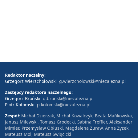
Redaktor naczelny:
Grzegorz Wierzchołowski
g.wierzcholowski@niezalezna.pl
Zastępcy redaktora naczelnego:
Grzegorz Broński
g.bronski@niezalezna.pl
Piotr Kotomski
p.kotomski@niezalezna.pl
Zespół:
Michał Dzierżak, Michał Kowalczyk, Beata Mańkowska,
Janusz Milewski, Tomasz Grodecki, Sabina Treffler, Aleksander
Mimier, Przemysław Obłuski, Magdalena Żuraw, Anna Zyzek,
Mateusz Mol, Mateusz Święcicki