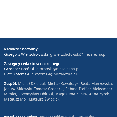
Redaktor naczelny:
Grzegorz Wierzchołowski
g.wierzcholowski@niezalezna.pl
Zastępcy redaktora naczelnego:
Grzegorz Broński
g.bronski@niezalezna.pl
Piotr Kotomski
p.kotomski@niezalezna.pl
Zespół:
Michał Dzierżak, Michał Kowalczyk, Beata Mańkowska,
Janusz Milewski, Tomasz Grodecki, Sabina Treffler, Aleksander
Mimier, Przemysław Obłuski, Magdalena Żuraw, Anna Zyzek,
Mateusz Mol, Mateusz Święcicki
Współpracownicy:
Tomasz Duklanowski, Agnieszka