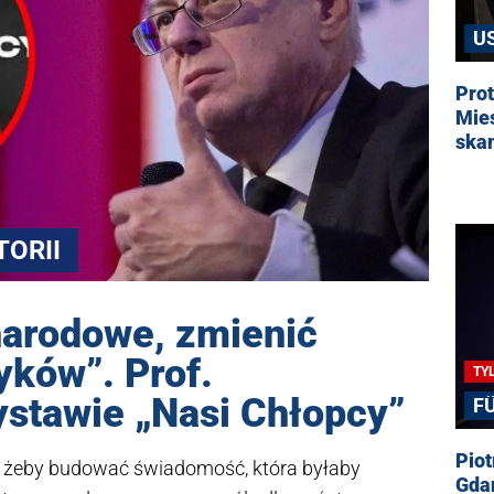
U
E
Pro
Mies
skan
TORII
narodowe, zmienić
yków”. Prof.
TY
ystawie „Nasi Chłopcy”
F
Piot
ki, żeby budować świadomość, która byłaby
Gda