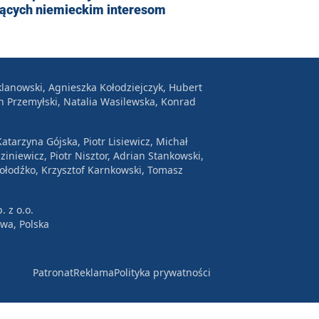
żących niemieckim interesom
lanowski, Agnieszka Kołodziejczyk, Hubert
n Przemyłski, Natalia Wasilewska, Konrad
atarzyna Gójska, Piotr Lisiewicz, Michał
ziniewicz, Piotr Nisztor, Adrian Stankowski,
Wołodźko, Krzysztof Karnkowski, Tomasz
. z o.o.
awa, Polska
Patronat
Reklama
Polityka prywatności