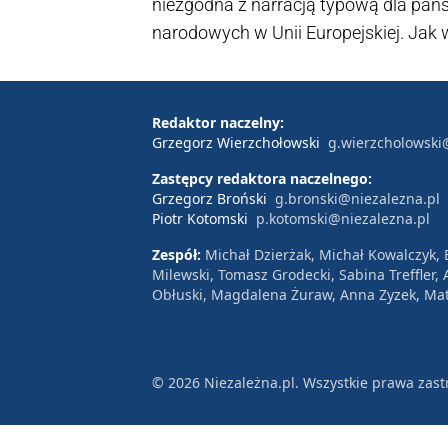
niezgodna z narracją typową dla pań
narodowych w Unii Europejskiej. Jak 
właśnie rozbić państwa narodowe jako
Europejczyków właśnie w tym duchu. 
powiedział w rozmowie z portalem Nie
Redaktor naczelny:
Grzegorz Wierzchołowski
g.wierzcholowski
komentując zakłamującą pamięć hist
Zastępcy redaktora naczelnego:
Grzegorz Broński
g.bronski@niezalezna.pl
Piotr Kotomski
p.kotomski@niezalezna.pl
Zespół:
Michał Dzierżak, Michał Kowalczyk,
Milewski, Tomasz Grodecki, Sabina Treffler
Obłuski, Magdalena Żuraw, Anna Zyzek, Mat
© 2026 Niezależna.pl. Wszystkie prawa zast