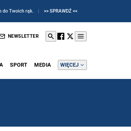
o do Twoich rąk.
|
>> SPRAWDŹ <<
NEWSLETTER
A
SPORT
MEDIA
WIĘCEJ