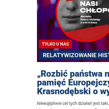
TYLKO U NAS
RELATYWIZOWANIE HIS
„Rozbić państwa 
pamięć Europejcz
Krasnodębski o w
Niewątpliwie cel tych działań jest ta