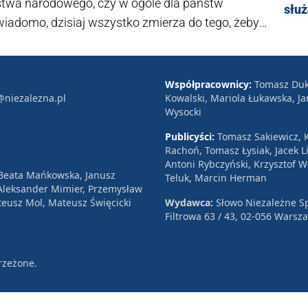
stwa narodowego, czy w ogóle dla państw
słu
wiadomo, dzisiaj wszystko zmierza do tego, żeby
 formę polityczną, ale też zmienić pamięć
I dotyczy to oczywiście również Polaków –
zależna.pl prof. Zdzisław Krasnodębski,
Współpracownicy:
Tomasz Duk
@niezalezna.pl
Kowalski, Mariola Łukawska, Ja
oryczną wystawę „Nasi chłopcy”.
Wysocki
Publicyści:
Tomasz Sakiewicz, K
Rachoń, Tomasz Łysiak, Jacek Li
Antoni Rybczyński, Krzysztof 
 Beata Mańkowska, Janusz
Teluk, Marcin Herman
, Aleksander Mimier, Przemysław
eusz Mol, Mateusz Święcicki
Wydawca:
Słowo Niezależne Sp
Filtrowa 63 / 43, 02-056 Warsz
rzeżone.