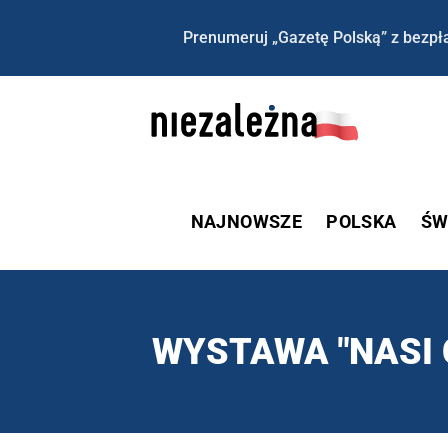
Prenumeruj „Gazetę Polską” z bezpła
NAJNOWSZE
POLSKA
ŚW
WYSTAWA "NASI 