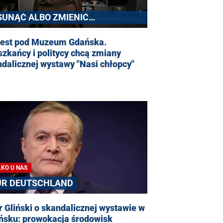
SUNĄĆ ALBO ZMIENIĆ
KSPOZYCJĘ
test pod Muzeum Gdańska.
zkańcy i politycy chcą zmiany
dalicznej wystawy "Nasi chłopcy"
LKO U NAS
ÜR DEUTSCHLAND
r Gliński o skandalicznej wystawie w
ńsku: prowokacja środowisk