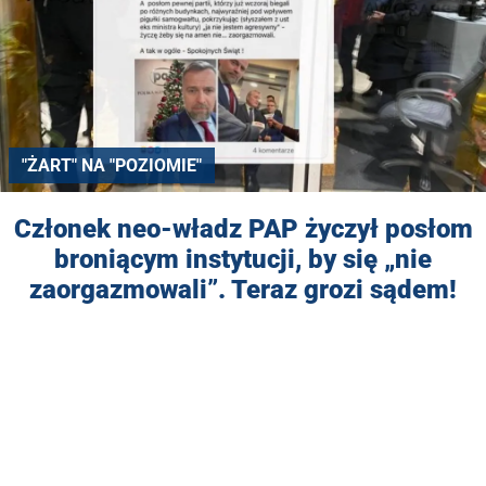
"ŻART" NA "POZIOMIE"
Członek neo-władz PAP życzył posłom
broniącym instytucji, by się „nie
zaorgazmowali”. Teraz grozi sądem!