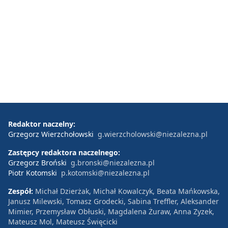
Redaktor naczelny:
Grzegorz Wierzchołowski
g.wierzcholowski@niezalezna.pl
Zastępcy redaktora naczelnego:
Grzegorz Broński
g.bronski@niezalezna.pl
Piotr Kotomski
p.kotomski@niezalezna.pl
Zespół:
Michał Dzierżak, Michał Kowalczyk, Beata Mańkowska,
Janusz Milewski, Tomasz Grodecki, Sabina Treffler, Aleksander
Mimier, Przemysław Obłuski, Magdalena Żuraw, Anna Zyzek,
Mateusz Mol, Mateusz Święcicki