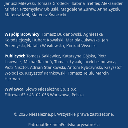
Janusz Milewski, Tomasz Grodecki, Sabina Treffler, Aleksander
Mimier, Przemysław Obłuski, Magdalena Żuraw, Anna Zyzek,
Mateusz Mol, Mateusz Święcicki
Współpracownicy:
Tomasz Duklanowski, Agnieszka
Kołodziejczyk, Hubert Kowalski, Mariola Łukawska, Jan
Przemyłski, Natalia Wasilewska, Konrad Wysocki
Publicyści:
Tomasz Sakiewicz, Katarzyna Gójska, Piotr
Lisiewicz, Michał Rachoń, Tomasz Łysiak, Jacek Liziniewicz,
Piotr Nisztor, Adrian Stankowski, Antoni Rybczyński, Krzysztof
Wołodźko, Krzysztof Karnkowski, Tomasz Teluk, Marcin
Herman
Wydawca:
Słowo Niezależne Sp. z o.o.
Filtrowa 63 / 43, 02-056 Warszawa, Polska
© 2026 Niezależna.pl. Wszystkie prawa zastrzeżone.
Patronat
Reklama
Polityka prywatności