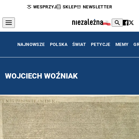
WESPRZYJ
SKLEP
NEWSLETTER
NAJNOWSZE
POLSKA
ŚWIAT
PETYCJE
MEMY
G
WOJCIECH WOŹNIAK