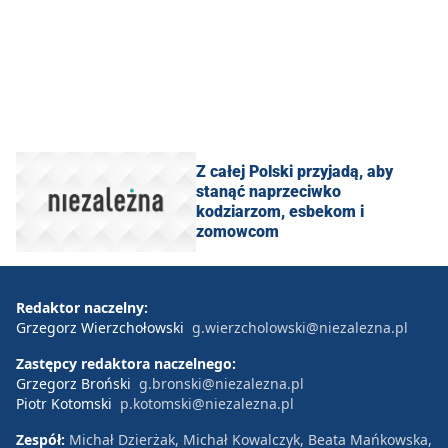
Z całej Polski przyjadą, aby
stanąć naprzeciwko
kodziarzom, esbekom i
zomowcom
Redaktor naczelny:
Grzegorz Wierzchołowski
g.wierzcholowski@niezalezna.pl
Zastępcy redaktora naczelnego:
Grzegorz Broński
g.bronski@niezalezna.pl
Piotr Kotomski
p.kotomski@niezalezna.pl
Zespół:
Michał Dzierżak, Michał Kowalczyk, Beata Mańkowska,