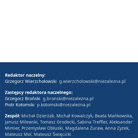
Redaktor naczelny:
Grzegorz Wierzchołowski
g.wierzcholowski@niezalezna.pl
Zastępcy redaktora naczelnego:
Grzegorz Broński
g.bronski@niezalezna.pl
Piotr Kotomski
p.kotomski@niezalezna.pl
Zespół:
Michał Dzierżak, Michał Kowalczyk, Beata Mańkowska,
Janusz Milewski, Tomasz Grodecki, Sabina Treffler, Aleksander
Mimier, Przemysław Obłuski, Magdalena Żuraw, Anna Zyzek,
Mateusz Mol, Mateusz Święcicki