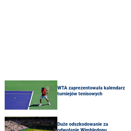
WTA zaprezentowała kalendarz
turniejów tenisowych
Duże odszkodowanie za
odwołanie Wimbledonu