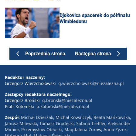
Djokovica spacerek do półfinału
Wimbledonu
Poprzednia strona
Następna strona
Redaktor naczelny:
Grzegorz Wierzchołowski
g.wierzcholowski@niezalezna.pl
Zastępcy redaktora naczelnego:
Grzegorz Broński
g.bronski@niezalezna.pl
Piotr Kotomski
p.kotomski@niezalezna.pl
Zespół:
Michał Dzierżak, Michał Kowalczyk, Beata Mańkowska,
Janusz Milewski, Tomasz Grodecki, Sabina Treffler, Aleksander
Mimier, Przemysław Obłuski, Magdalena Żuraw, Anna Zyzek,
Mateusz Mol, Mateusz Święcicki