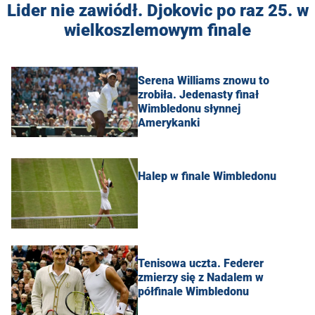
Lider nie zawiódł. Djokovic po raz 25. w
wielkoszlemowym finale
Serena Williams znowu to
zrobiła. Jedenasty finał
Wimbledonu słynnej
Amerykanki
Halep w finale Wimbledonu
Tenisowa uczta. Federer
zmierzy się z Nadalem w
półfinale Wimbledonu