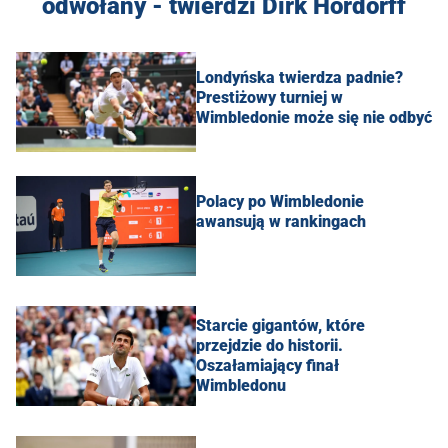
odwołany - twierdzi Dirk Hordorff
Londyńska twierdza padnie?
Prestiżowy turniej w
Wimbledonie może się nie odbyć
Polacy po Wimbledonie
awansują w rankingach
Starcie gigantów, które
przejdzie do historii.
Oszałamiający finał
Wimbledonu