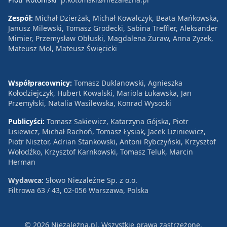
Zespół:
Michał Dzierżak, Michał Kowalczyk, Beata Mańkowska,
Janusz Milewski, Tomasz Grodecki, Sabina Treffler, Aleksander
Mimier, Przemysław Obłuski, Magdalena Żuraw, Anna Zyzek,
Mateusz Mol, Mateusz Święcicki
Współpracownicy:
Tomasz Duklanowski, Agnieszka
Kołodziejczyk, Hubert Kowalski, Mariola Łukawska, Jan
Przemyłski, Natalia Wasilewska, Konrad Wysocki
Publicyści:
Tomasz Sakiewicz, Katarzyna Gójska, Piotr
Lisiewicz, Michał Rachoń, Tomasz Łysiak, Jacek Liziniewicz,
Piotr Nisztor, Adrian Stankowski, Antoni Rybczyński, Krzysztof
Wołodźko, Krzysztof Karnkowski, Tomasz Teluk, Marcin
Herman
Wydawca:
Słowo Niezależne Sp. z o.o.
Filtrowa 63 / 43, 02-056 Warszawa, Polska
© 2026 Niezależna.pl. Wszystkie prawa zastrzeżone.