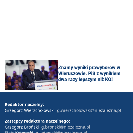
Znamy wyniki prawyborów w
Wieruszowie. PiS z wynikiem
dwa razy lepszym niż KO!
Redaktor naczelny:
Grzegorz Wierzchołowski
g.wierzcholowski@niezalezna.pl
Zastępcy redaktora naczelnego:
Grzegorz Broński
g.bronski@niezalezna.pl
Piotr Kotomski
p.kotomski@niezalezna.pl