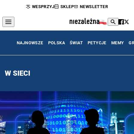
WESPRZYJ
SKLEP
NEWSLETTER
NAJNOWSZE
POLSKA
ŚWIAT
PETYCJE
MEMY
G
W SIECI