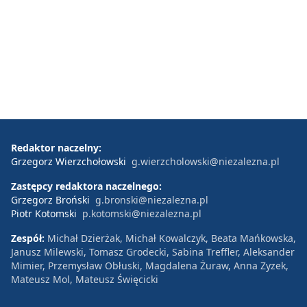
Redaktor naczelny:
Grzegorz Wierzchołowski
g.wierzcholowski@niezalezna.pl
Zastępcy redaktora naczelnego:
Grzegorz Broński
g.bronski@niezalezna.pl
Piotr Kotomski
p.kotomski@niezalezna.pl
Zespół:
Michał Dzierżak, Michał Kowalczyk, Beata Mańkowska,
Janusz Milewski, Tomasz Grodecki, Sabina Treffler, Aleksander
Mimier, Przemysław Obłuski, Magdalena Żuraw, Anna Zyzek,
Mateusz Mol, Mateusz Święcicki