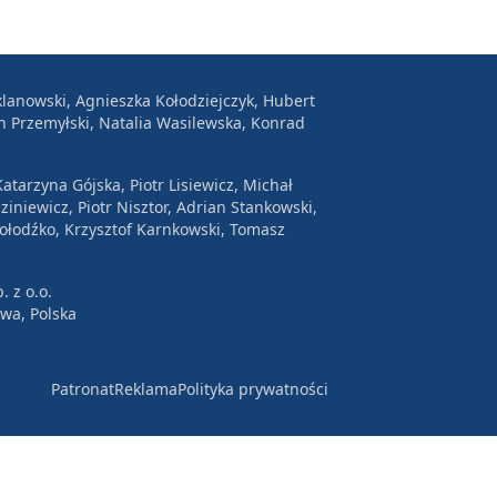
lanowski, Agnieszka Kołodziejczyk, Hubert
n Przemyłski, Natalia Wasilewska, Konrad
atarzyna Gójska, Piotr Lisiewicz, Michał
ziniewicz, Piotr Nisztor, Adrian Stankowski,
Wołodźko, Krzysztof Karnkowski, Tomasz
. z o.o.
awa, Polska
Patronat
Reklama
Polityka prywatności