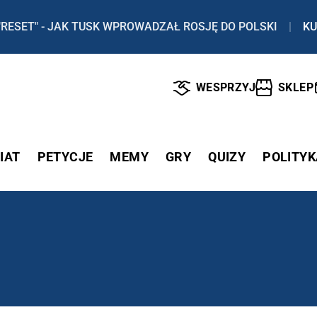
"RESET" - JAK TUSK WPROWADZAŁ ROSJĘ DO POLSKI
|
KU
WESPRZYJ
SKLEP
IAT
PETYCJE
MEMY
GRY
QUIZY
POLITYK