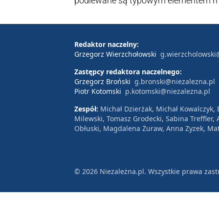
podlewane są typowym elementem mias
często był traktowany jako symbol s
zadań specjalnych”; roślinność porast
wodnych. Jest ona również często pr
Redaktor naczelny:
Grzegorz Wierzchołowski
g.wierzcholowski
gatunek szybko rosnącej i szybko ukor
zazielenić miejsce po inwestycji i p
Zastępcy redaktora naczelnego:
Grzegorz Broński
g.bronski@niezalezna.pl
inaczej patrzeć na zieleń w mieście.
Piotr Kotomski
p.kotomski@niezalezna.pl
Zespół:
Michał Dzierżak, Michał Kowalczyk,
Milewski, Tomasz Grodecki, Sabina Treffler
Obłuski, Magdalena Żuraw, Anna Zyzek, Mat
© 2026 Niezależna.pl. Wszystkie prawa zast