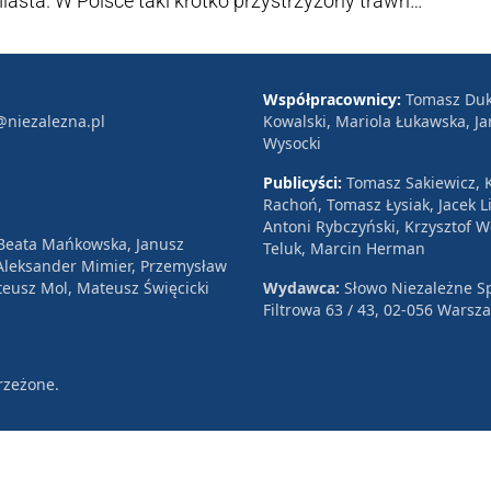
ta. W Polsce taki krótko przystrzyżony trawnik
tatusu ekonomicznego. Mamy także trawniki „do
ająca przydroża, skarpy czy brzegi cieków
zycinana, zdominowana często przez jeden
Współpracownicy:
Tomasz Duk
@niezalezna.pl
Kowalski, Mariola Łukawska, Ja
zeniającej się trawy, która ma za zadanie
Wysocki
owstrzymać erozję wodną. Dziś zaczynamy jednak
Publicyści:
Tomasz Sakiewicz, K
Rachoń, Tomasz Łysiak, Jacek Li
Antoni Rybczyński, Krzysztof 
 Beata Mańkowska, Janusz
Teluk, Marcin Herman
, Aleksander Mimier, Przemysław
eusz Mol, Mateusz Święcicki
Wydawca:
Słowo Niezależne Sp
Filtrowa 63 / 43, 02-056 Warsz
rzeżone.