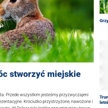
Grz
c stworzyć miejskie
sta. Przede wszystkim jesteśmy przyzwyczajeni
Tru
ezentacyjne. Króciutko przystrzyżone, nawożone i
letn