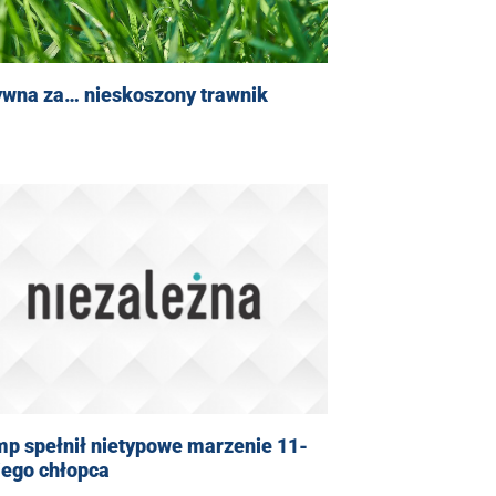
ywna za… nieskoszony trawnik
mp spełnił nietypowe marzenie 11-
iego chłopca