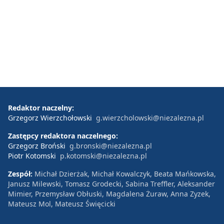
Redaktor naczelny:
Grzegorz Wierzchołowski
g.wierzcholowski@niezalezna.pl
Zastępcy redaktora naczelnego:
Grzegorz Broński
g.bronski@niezalezna.pl
Piotr Kotomski
p.kotomski@niezalezna.pl
Zespół:
Michał Dzierżak, Michał Kowalczyk, Beata Mańkowska,
Janusz Milewski, Tomasz Grodecki, Sabina Treffler, Aleksander
Mimier, Przemysław Obłuski, Magdalena Żuraw, Anna Zyzek,
Mateusz Mol, Mateusz Święcicki